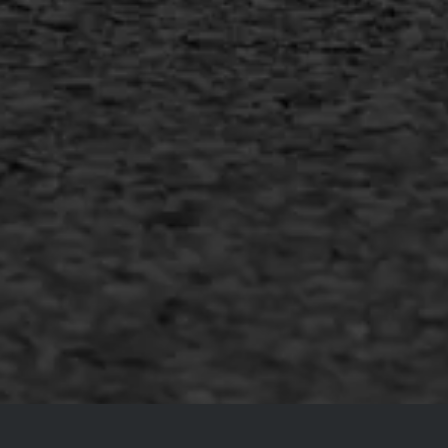
MEER INFORMATIE
Inschrijven nieuwsbrief
Duurzaam ondernemen
Copyright AWS Asfaltwerken
•
Algemene voorwaarden