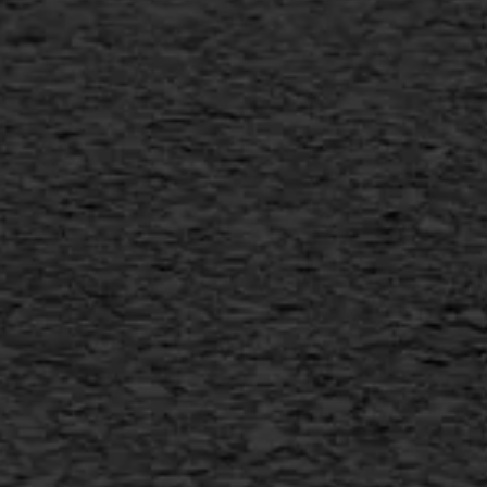
Scheurreparatie
SAMI
Flexigoot
Vertical seal
Vlakslijpen
Vorstschade
AWS ASFALTWERKEN
+31 493 842 840
info@asfaltwerken.nl