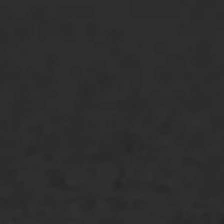
ONZE OPLOSSINGEN
Asfaltonderhoud
Asfaltreparatie
Bitumenverwerking
Oppervlaktebehandeling
Spoedreparatie
Markering verlagen
WIJ WERKEN VOOR