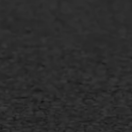
GWW aannemers
Overheid
Industrie & MKB
Agrarische bedrijven
Asfalt repareren
Asfalt onderhoud
Slijtlaag
Bitumineuze voegvulling
Transport
Gietasfalt reparatie
Verwijderen markering