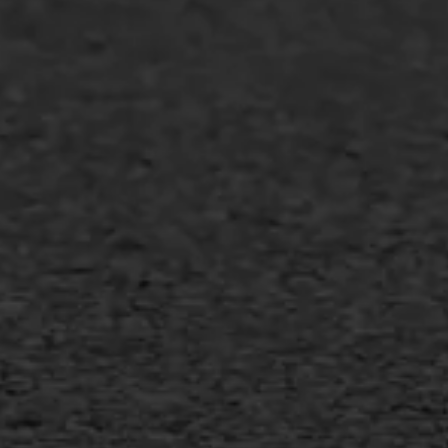
Industrie & MKB
Agrarische bedrijven
Asfalt repareren
Asfalt onderhoud
Slijtlaag
Bitumineuze voegvulling
Transport
Gietasfalt reparatie
Verwijderen markering