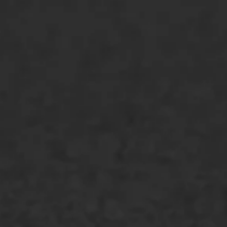
ONZE OPLOSSINGEN
Asfaltonderhoud
Asfaltreparatie
Bitumenverwerking
Oppervlaktebehandeling
Spoedreparatie
Markering verlagen
WIJ WERKEN VOOR
GWW aannemers
Overheid