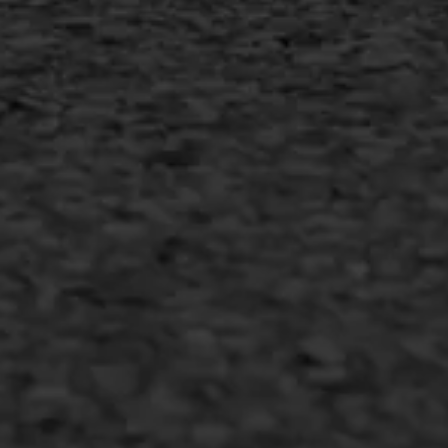
Duurzaam ondernemen
Copyright AWS Asfaltwerken
•
Algemene voorwaarden
•
Privacyverklaring
•
Website door
Bonsai media