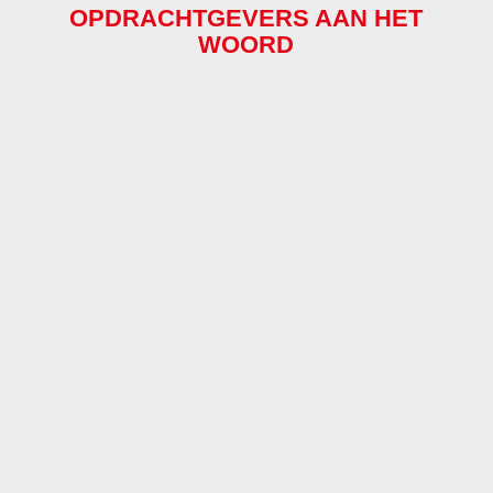
OPDRACHTGEVERS AAN HET
WOORD
“DE LIJNEN MET DE
SPECIALISTEN VAN
AWS ZIJN ERG KORT
EN MEDE HIERDOOR
KUNNEN WE SAMEN
ALTIJD SNEL
SCHAKELEN EN
ZORGEN VOOR
OPTIMALE
VEILIGHEID IN ONZE