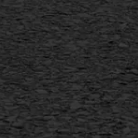
Scheurreparatie
SAMI
Flexigoot
Vertical seal
Vlakslijpen
Vorstschade
AWS ASFALTWERKEN
+31 493 842 840
info@asfaltwerken.nl
MEER INFORMATIE
Inschrijven nieuwsbrief