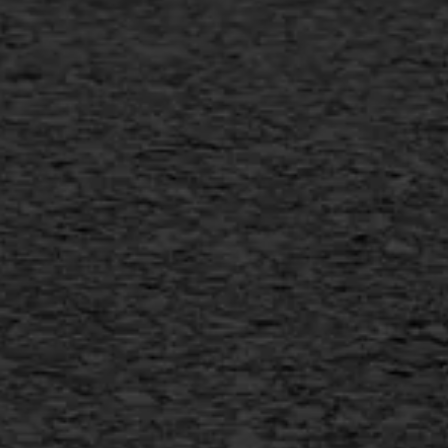
Verwijderen markering
Scheurreparatie
SAMI
Flexigoot
Vertical seal
Vlakslijpen
Vorstschade
AWS ASFALTWERKEN
+31 493 842 840
info@asfaltwerken.nl