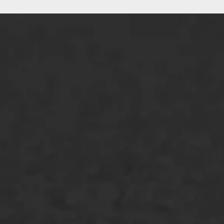
ONZE OPLOSSINGEN
Asfaltonderhoud
Asfaltreparatie
Bitumenverwerking
Oppervlaktebehandeling
Spoedreparatie
Markering verlagen