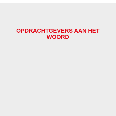
OPDRACHTGEVERS AAN HET
WOORD
” AWS
ASFALTWERKEN IS
EEN ZEER OPEN EN
TOEGANKELIJK
BEDRIJF MET GOEDE
MENSEN, DIE
VERSTAND VAN