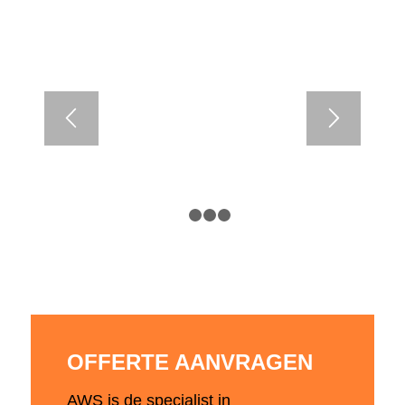
1
2
3
4
OFFERTE AANVRAGEN
AWS is de specialist in