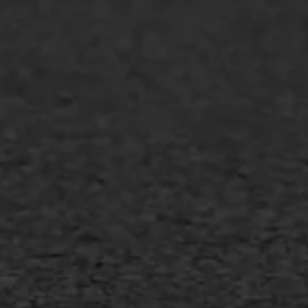
WIJ WERKEN VOOR
GWW aannemers
Overheid
Industrie & MKB
Agrarische bedrijven
Asfalt repareren
Asfalt onderhoud
Slijtlaag
Bitumineuze voegvulling
Transport
Gietasfalt reparatie