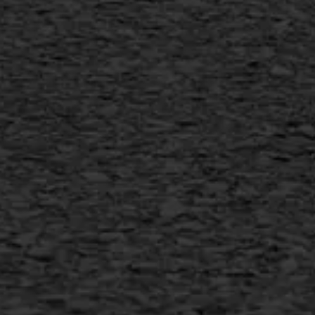
Flexigoot
Vertical seal
Vlakslijpen
Vorstschade
AWS ASFALTWERKEN
+31 493 842 840
info@asfaltwerken.nl
MEER INFORMATIE
Inschrijven nieuwsbrief
Duurzaam ondernemen