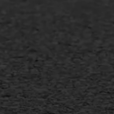
Asfalt repareren
Asfalt onderhoud
Slijtlaag
Bitumineuze voegvulling
Transport
Gietasfalt reparatie
Verwijderen markering
Scheurreparatie
SAMI