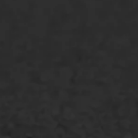
ONZE OPLOSSINGEN
Asfaltonderhoud
Asfaltreparatie
Bitumenverwerking
Oppervlaktebehandeling
Spoedreparatie
Markering verlagen
WIJ WERKEN VOOR
GWW aannemers
Overheid
Industrie & MKB
Agrarische bedrijven