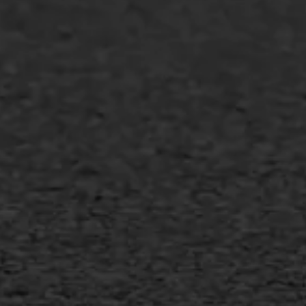
Industrie & MKB
Agrarische bedrijven
Asfalt repareren
Asfalt onderhoud
Slijtlaag
Bitumineuze voegvulling
Transport
Gietasfalt reparatie
Verwijderen markering