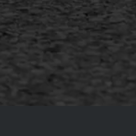
Inschrijven nieuwsbrief
Duurzaam ondernemen
Copyright AWS Asfaltwerken
•
Algemene voorwaarden
•
Privacyverklaring
•
Website door
Bonsai media