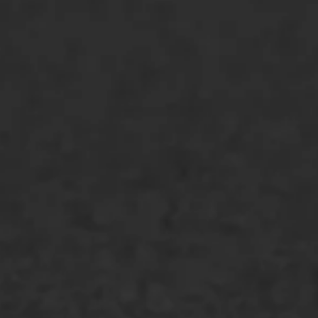
ONZE OPLOSSINGEN
Asfaltonderhoud
Asfaltreparatie
Bitumenverwerking
Oppervlaktebehandeling
Spoedreparatie
Markering verlagen
WIJ WERKEN VOOR
GWW aannemers
Overheid