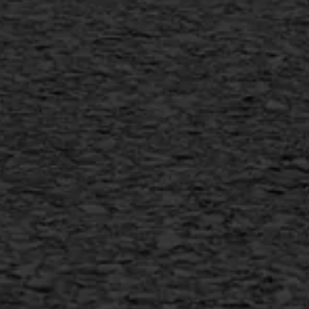
Scheurreparatie
SAMI
Flexigoot
Vertical seal
Vlakslijpen
Vorstschade
AWS ASFALTWERKEN
+31 493 842 840
info@asfaltwerken.nl
MEER INFORMATIE