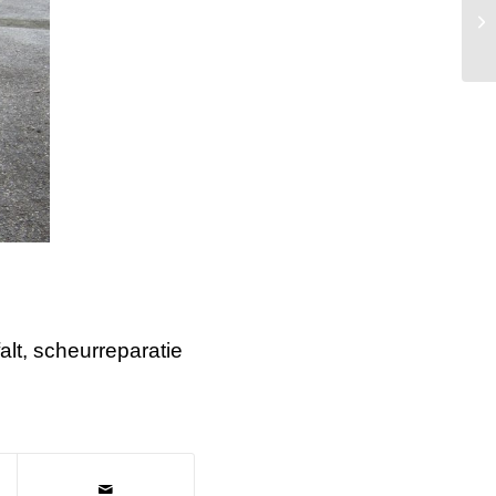
As
be
alt
,
scheurreparatie