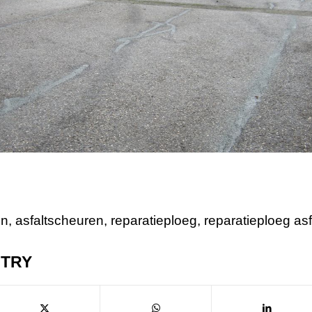
en
,
asfaltscheuren
,
reparatieploeg
,
reparatieploeg asf
NTRY