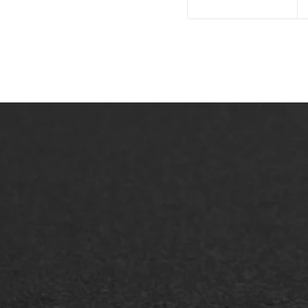
ONZE OPLOSSINGEN
Asfaltonderhoud
Asfa
Asfaltreparatie
Asfa
Bitumenverwerking
Slijt
Oppervlaktebehandeling
Bitu