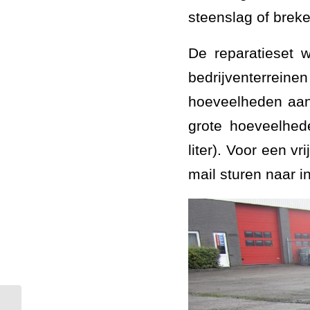
steenslag of brek
De reparatieset 
bedrijventerrein
hoeveelheden aan
grote hoeveelhed
liter). Voor een v
mail sturen naar i