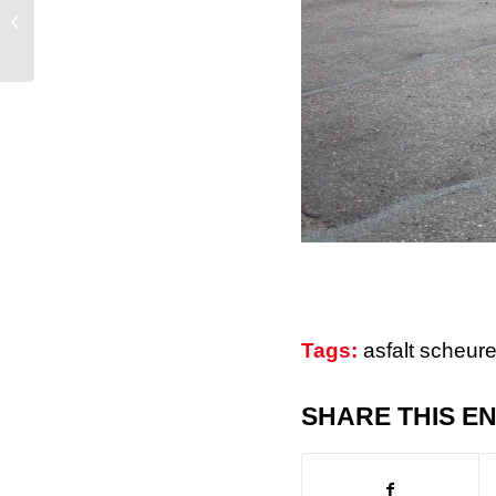
Asfaltlogo voor Stichting BeSt in
Rotterdam.
Tags:
asfalt scheur
SHARE THIS E