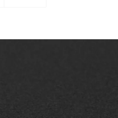
AWS ASFALTWERKEN
+31 493 842 840
info@asfaltwerken.nl
MEER INFORMATIE