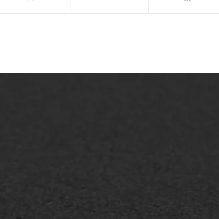
lt repareren
Scheurreparatie
lt onderhoud
SAMI
laag
Flexigoot
mineuze voegvulling
Vertical seal