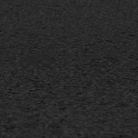
sport
Vlakslijpen
sfalt reparatie
Vorstschade
ijderen markering
arden
•
Privacyverklaring
•
Website door
Bonsai media