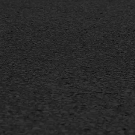
Spoedreparatie
Tran
Markering verlagen
Gieta
Verw
WIJ WERKEN VOOR
GWW aannemers
Overheid
Industrie & MKB
Agrarische bedrijven
Copyright AWS Asfaltwerken
•
Algemene voorwa