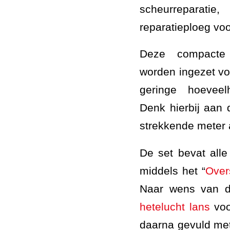
scheurreparati
reparatieploeg voo
Deze compacte 
worden ingezet vo
geringe hoeveel
Denk hierbij aan 
strekkende meter 
De set bevat all
middels het “
Over
Naar wens van d
hetelucht lans
voo
daarna gevuld met