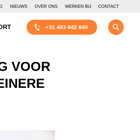
G
NIEUWS
OVER ONS
WERKEN BIJ
CONTACT
ORT
+31 493 842 840
G VOOR
EINERE