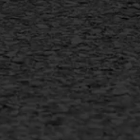
AWS ASFALTWERKEN
+31 493 842 840
info@asfaltwerken.nl
MEER INFORMATIE
Inschrijven nieuwsbrief
Duurzaam ondernemen