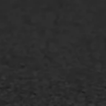
Spoedreparatie
Markering verlagen
WIJ WERKEN VOOR
GWW aannemers
Overheid
Industrie & MKB
Agrarische bedrijven
Asfalt repareren
Asfalt onderhoud