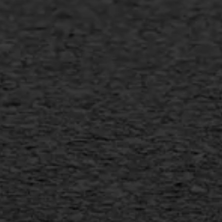
Slijtlaag
Bitumineuze voegvulling
Transport
Gietasfalt reparatie
Verwijderen markering
Scheurreparatie
SAMI
Flexigoot
Vertical seal
Vlakslijpen
Vorstschade