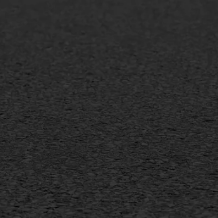
lt repareren
Scheurreparatie
lt onderhoud
SAMI
laag
Flexigoot
mineuze voegvulling
Vertical seal
sport
Vlakslijpen
sfalt reparatie
Vorstschade
ijderen markering