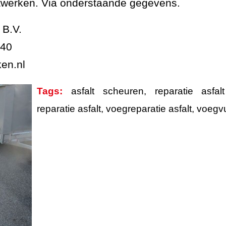
twerken. Via onderstaande gegevens.
 B.V.
840
ken.nl
Tags:
asfalt scheuren
,
reparatie asfa
reparatie asfalt
,
voegreparatie asfalt
,
voegvul