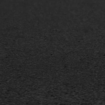
Asfaltonderhoud
Asfa
Asfaltreparatie
Asfa
Bitumenverwerking
Slijt
Oppervlaktebehandeling
Bitu
Spoedreparatie
Tran
Markering verlagen
Gieta
Verw
WIJ WERKEN VOOR
GWW aannemers
Overheid
Industrie & MKB
Agrarische bedrijven