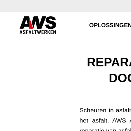
OPLOSSINGE
REPAR
DO
Scheuren in asfal
het asfalt. AWS 
reparatie van asfa