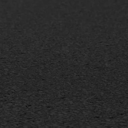
+31 493 842 840
info@asfaltwerken.nl
MEER INFORMATIE
Inschrijven nieuwsbrief
Duurzaam ondernemen