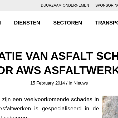
DUURZAAM ONDERNEMEN
SPONSORIN
N
DIENSTEN
SECTOREN
TRANSP
ATIE VAN ASFALT SC
OR AWS ASFALTWERK
/
15 February 2014
in
Nieuws
t zijn een veelvoorkomende schades in
Asfaltwerken is gespecialiseerd in de
lt scheuren.