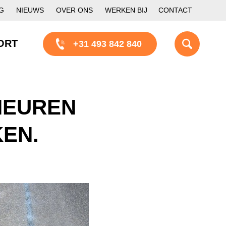
G
NIEUWS
OVER ONS
WERKEN BIJ
CONTACT
ORT
+31 493 842 840
HEUREN
EN.