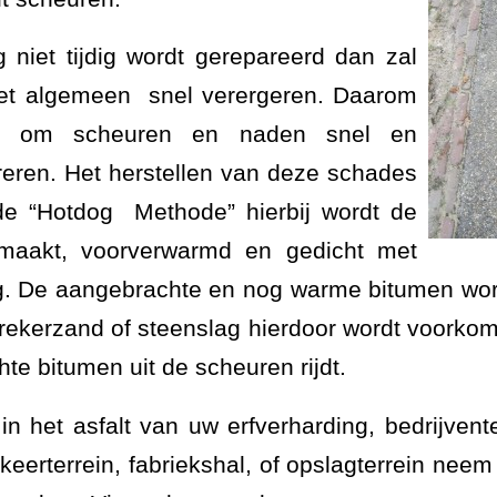
 niet tijdig wordt gerepareerd dan zal
et algemeen snel verergeren. Daarom
ijk om scheuren en naden snel en
eren. Het herstellen van deze schades
de “Hotdog Methode” hierbij wordt de
emaakt, voorverwarmd en gedicht met
g. De aangebrachte en nog warme bitumen word
 brekerzand of steenslag hierdoor wordt voorko
te bitumen uit de scheuren rijdt.
n het asfalt van uw erfverharding, bedrijvent
rkeerterrein, fabriekshal, of opslagterrein neem