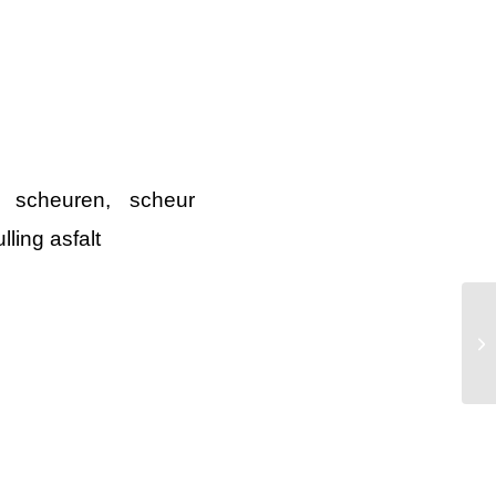
lt scheuren
,
scheur
ling asfalt
Vo