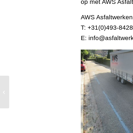
op met AWS Asfal
AWS Asfaltwerken
T: +31(0)493-842
E: info@asfaltwer
Verwijderen asfaltrand of
hoogteverschil voor verbetering
waterafvoer.