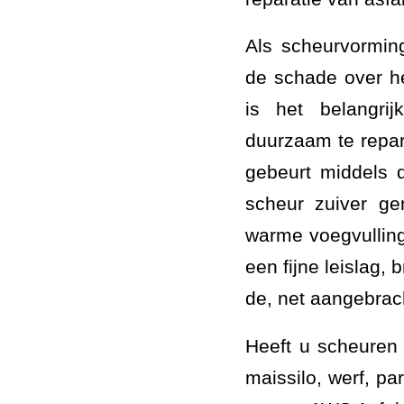
Als scheurvorming
de schade over h
is het belangr
duurzaam te repar
gebeurt middels 
scheur zuiver g
warme voegvullin
een fijne leislag,
de, net aangebrach
Heeft u scheuren i
maissilo, werf, pa