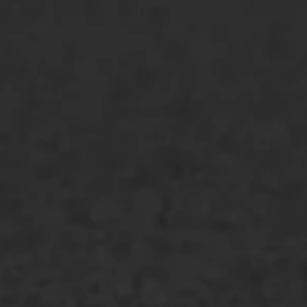
ONZE OPLOSSINGEN
Asfaltonderhoud
Asfaltreparatie
Bitumenverwerking
Oppervlaktebehandeling
Spoedreparatie
Markering verlagen
WIJ WERKEN VOOR
GWW aannemers
Overheid