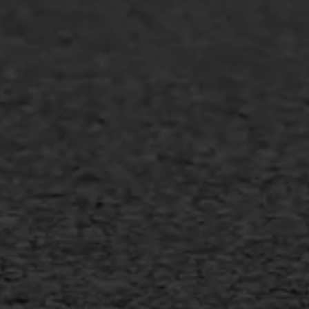
Industrie & MKB
Agrarische bedrijven
Asfalt repareren
Asfalt onderhoud
Slijtlaag
Bitumineuze voegvulling
Transport
Gietasfalt reparatie
Verwijderen markering