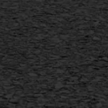
Scheurreparatie
SAMI
Flexigoot
Vertical seal
Vlakslijpen
Vorstschade
AWS ASFALTWERKEN
+31 493 842 840
info@asfaltwerken.nl
MEER INFORMATIE