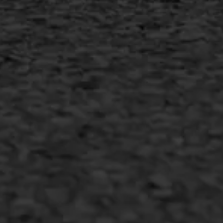
Inschrijven nieuwsbrief
Duurzaam ondernemen
Copyright AWS Asfaltwerken
•
Algemene voorwaarden
•
Privacyverklaring
•
Website door
Bonsai media