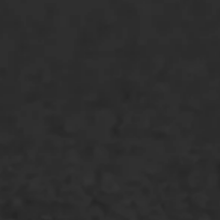
ONZE OPLOSSINGEN
Asfaltonderhoud
Asfaltreparatie
Bitumenverwerking
Oppervlaktebehandeling
Spoedreparatie
Markering verlagen
WIJ WERKEN VOOR
GWW aannemers
Overheid
Industrie & MKB