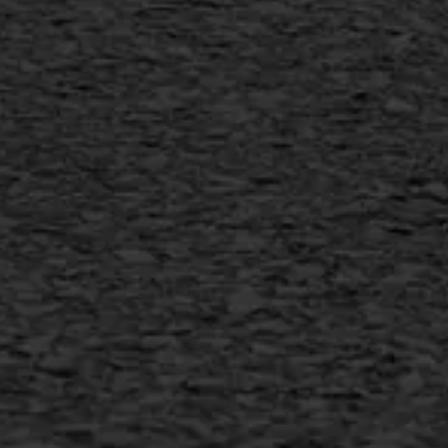
SAMI
Flexigoot
Vertical seal
Vlakslijpen
Vorstschade
AWS ASFALTWERKEN
+31 493 842 840
info@asfaltwerken.nl
MEER INFORMATIE
Inschrijven nieuwsbrief
Duurzaam ondernemen