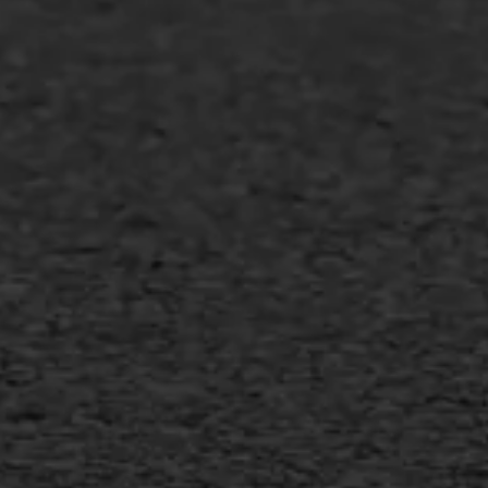
Agrarische bedrijven
Asfalt repareren
Asfalt onderhoud
Slijtlaag
Bitumineuze voegvulling
Transport
Gietasfalt reparatie
Verwijderen markering
Scheurreparatie