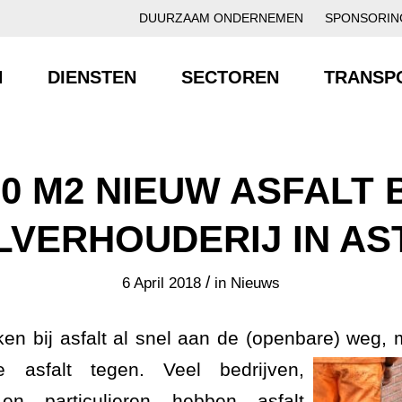
DUURZAAM ONDERNEMEN
SPONSORIN
N
DIENSTEN
SECTOREN
TRANSP
60 M2 NIEUW ASFALT B
LVERHOUDERIJ IN AS
/
6 April 2018
in
Nieuws
n bij asfalt al snel aan de (openbare) weg,
e asfalt tegen.
Veel bedrijven,
 en particulieren hebben asfalt