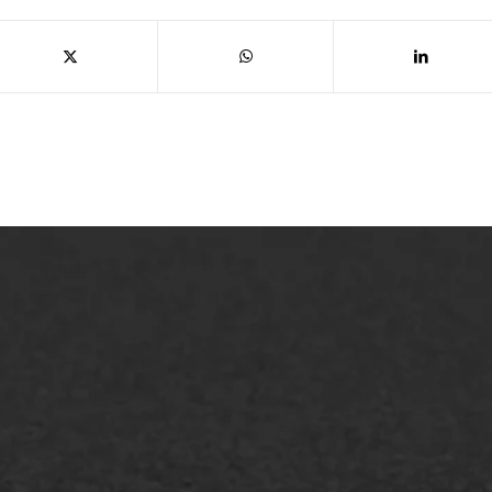
lt repareren
Scheurreparatie
lt onderhoud
SAMI
laag
Flexigoot