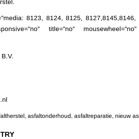
stel.
e=”media: 8123, 8124, 8125, 8127,8145,8146, 
sponsive=”no” title=”no” mousewheel=”no”
 B.V.
.nl
altherstel
,
asfaltonderhoud
,
asfaltreparatie
,
nieuw asf
NTRY