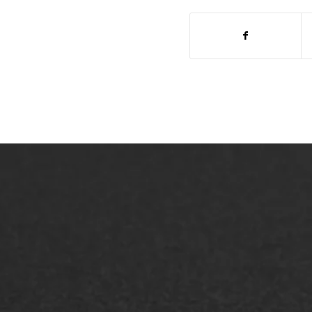
ONZE OPLOSSINGEN
Asfaltonderhoud
Asfa
Asfaltreparatie
Asfa
Bitumenverwerking
Slijt