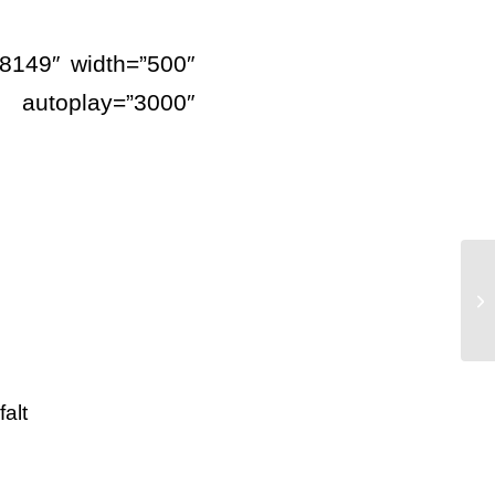
8149″ width=”500″
 autoplay=”3000″
AW
vo
vo
alt