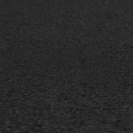
Oppervlaktebehandeling
Bitu
Spoedreparatie
Tran
Markering verlagen
Gieta
Verw
WIJ WERKEN VOOR
GWW aannemers
Overheid
Industrie & MKB
Agrarische bedrijven