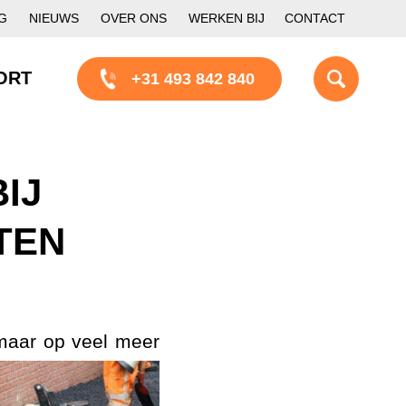
G
NIEUWS
OVER ONS
WERKEN BIJ
CONTACT
ORT
+31 493 842 840
IJ
TEN
 maar op veel meer