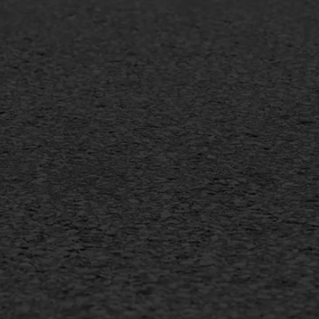
mineuze voegvulling
Vertical seal
sport
Vlakslijpen
sfalt reparatie
Vorstschade
ijderen markering