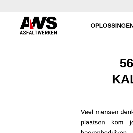
OPLOSSINGE
5
KA
Veel mensen denke
plaatsen kom j
boerenbedrijven