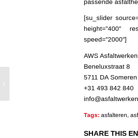
passende asfalther
[su_slider sourc
height=”400″ re
speed=”2000″]
AWS Asfaltwerken
Beneluxstraat 8
5711 DA Someren
De AWS Vlakslijptechniek in Horst
aan de Maas toegepast om
+31 493 842 840
wortelopdruk in asfalt...
info@asfaltwerken
Tags:
asfalteren
,
asf
SHARE THIS E