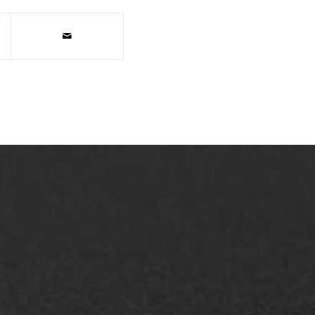
AWS ASFALTWERKEN
+31 493 842 840
info@asfaltwerken.nl