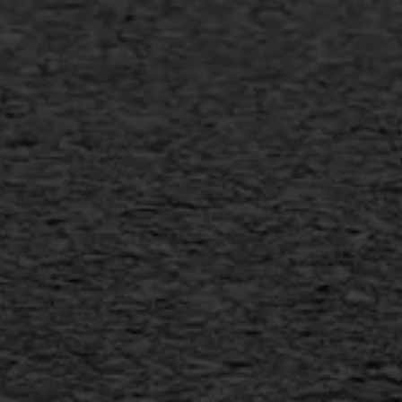
Transport
Gietasfalt reparatie
Verwijderen markering
Scheurreparatie
SAMI
Flexigoot
Vertical seal
Vlakslijpen
Vorstschade
AWS ASFALTWERKEN