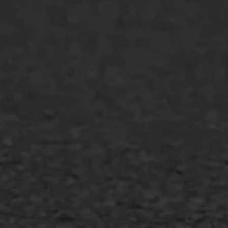
WIJ WERKEN VOOR
GWW aannemers
Overheid
Industrie & MKB
Agrarische bedrijven
Asfalt repareren
Asfalt onderhoud
Slijtlaag
Bitumineuze voegvulling