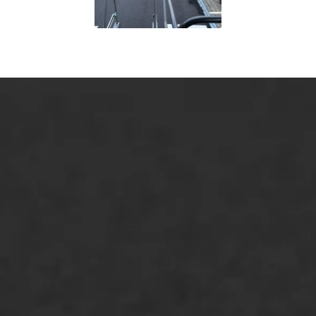
ONZE OPLOSSINGEN
Asfaltonderhoud
Asfaltreparatie
Bitumenverwerking
Oppervlaktebehandeling
Spoedreparatie
Markering verlagen