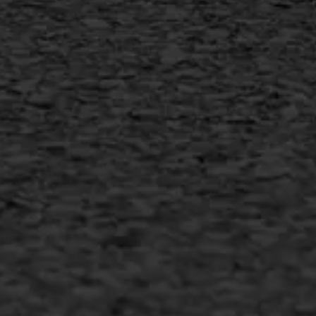
+31 493 842 840
info@asfaltwerken.nl
MEER INFORMATIE
Inschrijven nieuwsbrief
Duurzaam ondernemen