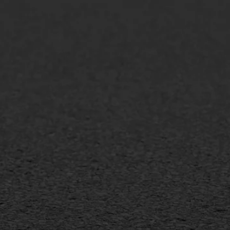
lt repareren
Scheurreparatie
lt onderhoud
SAMI
laag
Flexigoot
mineuze voegvulling
Vertical seal
sport
Vlakslijpen
sfalt reparatie
Vorstschade
ijderen markering