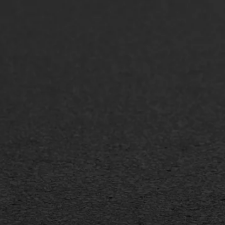
ONZE OPLOSSINGEN
Asfaltonderhoud
Asfa
Asfaltreparatie
Asfa
Bitumenverwerking
Slijt
Oppervlaktebehandeling
Bitu
Spoedreparatie
Tran
Markering verlagen
Gieta
Verw
WIJ WERKEN VOOR