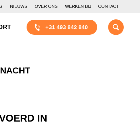
G
NIEUWS
OVER ONS
WERKEN BIJ
CONTACT
ORT
+31 493 842 840
 NACHT
VOERD IN