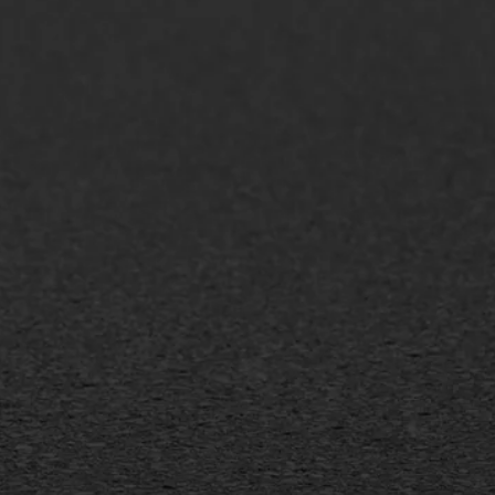
AWS ASFALTWERKEN
+31 493 842 840
info@asfaltwerken.nl
MEER INFORMATIE
Inschrijven nieuwsbrief
Duurzaam ondernemen