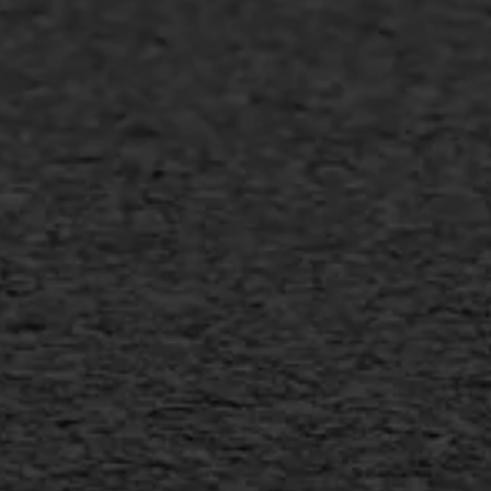
Asfalt repareren
Asfalt onderhoud
Slijtlaag
Bitumineuze voegvulling
Transport
Gietasfalt reparatie
Verwijderen markering
Scheurreparatie
SAMI
Flexigoot
Vertical seal