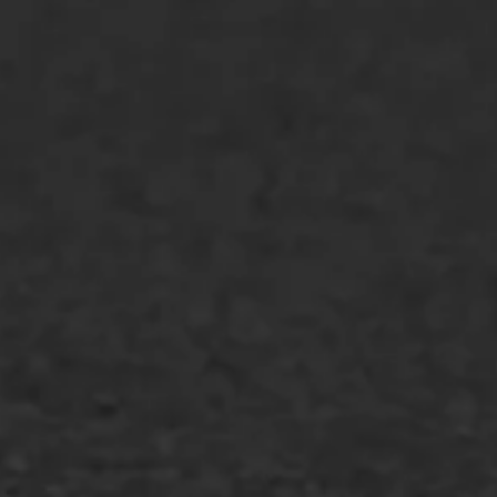
Asfaltreparatie
Bitumenverwerking
Oppervlaktebehandeling
Spoedreparatie
Markering verlagen
WIJ WERKEN VOOR
GWW aannemers
Overheid
Industrie & MKB
Agrarische bedrijven