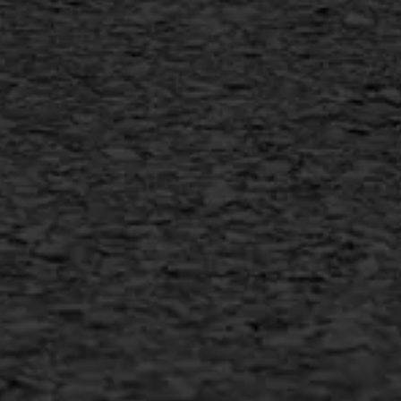
Vlakslijpen
Vorstschade
AWS ASFALTWERKEN
+31 493 842 840
info@asfaltwerken.nl
MEER INFORMATIE
Inschrijven nieuwsbrief
Duurzaam ondernemen