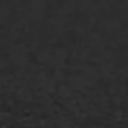
Asfaltreparatie
Bitumenverwerking
Oppervlaktebehandeling
Spoedreparatie
Markering verlagen
WIJ WERKEN VOOR
GWW aannemers
Overheid
Industrie & MKB
Agrarische bedrijven