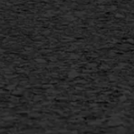
Vertical seal
Vlakslijpen
Vorstschade
AWS ASFALTWERKEN
+31 493 842 840
info@asfaltwerken.nl
MEER INFORMATIE
Inschrijven nieuwsbrief
Duurzaam ondernemen