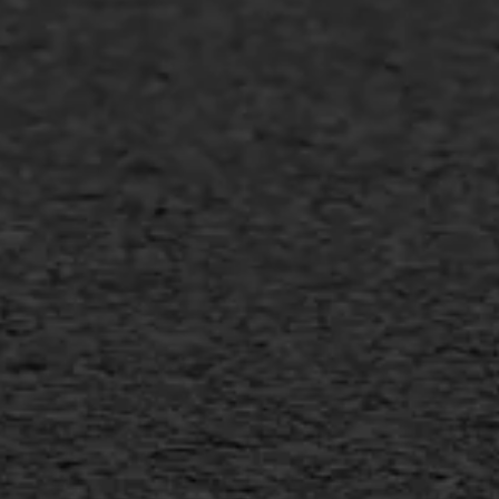
Asfalt repareren
Asfalt onderhoud
Slijtlaag
Bitumineuze voegvulling
Transport
Gietasfalt reparatie
Verwijderen markering
Scheurreparatie
SAMI
Flexigoot