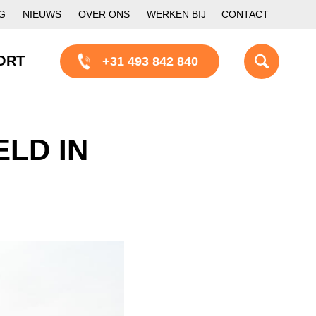
G
NIEUWS
OVER ONS
WERKEN BIJ
CONTACT
ORT
+31 493 842 840
LD IN