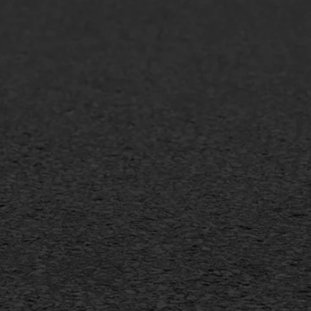
lt repareren
Scheurreparatie
lt onderhoud
SAMI
laag
Flexigoot
mineuze voegvulling
Vertical seal
sport
Vlakslijpen
sfalt reparatie
Vorstschade
ijderen markering