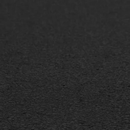
ONZE OPLOSSINGEN
Asfaltonderhoud
Asfa
Asfaltreparatie
Asfa
Bitumenverwerking
Slijt
Oppervlaktebehandeling
Bitu
Spoedreparatie
Tran
Markering verlagen
Gieta
Verw
WIJ WERKEN VOOR
GWW aannemers
Overheid
Industrie & MKB