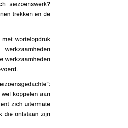
och seizoenswerk?
unnen trekken en de
 met wortelopdruk
re werkzaamheden
eze werkzaamheden
evoerd.
eizoensgedachte”:
 wel koppelen aan
eent zich uitermate
 die ontstaan zijn