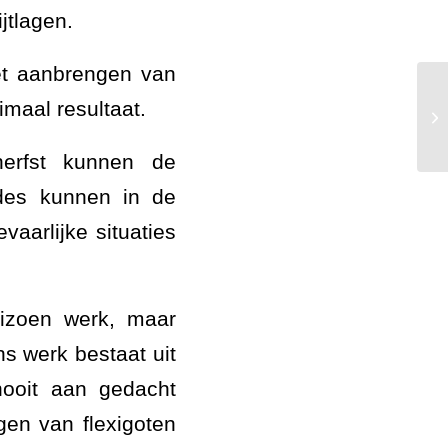
jtlagen.
et aanbrengen van
maal resultaat.
AW
erfst kunnen de
ades kunnen in de
aarlijke situaties
eizoen werk, maar
ns werk bestaat uit
nooit aan gedacht
en van flexigoten