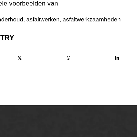
kele voorbeelden van.
onderhoud
,
asfaltwerken
,
asfaltwerkzaamheden
NTRY