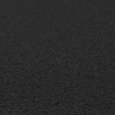
AWS ASFALTWERKEN
+31 493 842 840
info@asfaltwerken.nl
MEER INFORMATIE
Inschrijven nieuwsbrief
Duurzaam ondernemen