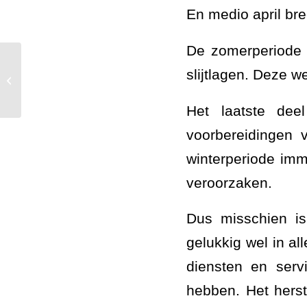
En medio april bre
De zomerperiode 
slijtlagen. Deze 
Fietssluis geplaatst met hulp van
AWS Asfaltwerken
Het laatste de
voorbereidingen 
winterperiode imm
veroorzaken.
Dus misschien is
gelukkig wel in al
diensten en serv
hebben. Het hers