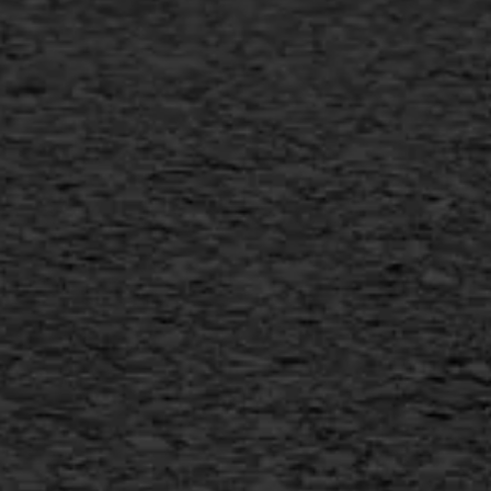
Verwijderen markering
Scheurreparatie
SAMI
Flexigoot
Vertical seal
Vlakslijpen
Vorstschade
AWS ASFALTWERKEN
+31 493 842 840
info@asfaltwerken.nl