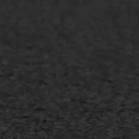
WIJ WERKEN VOOR
GWW aannemers
Overheid
Industrie & MKB
Agrarische bedrijven
Asfalt repareren
Asfalt onderhoud
Slijtlaag
Bitumineuze voegvulling
Transport
Gietasfalt reparatie