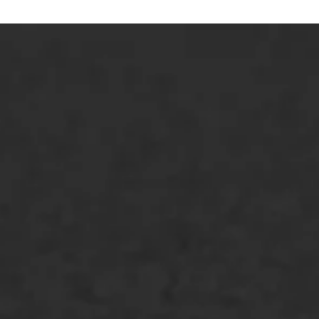
ONZE OPLOSSINGEN
Asfaltonderhoud
Asfaltreparatie
Bitumenverwerking
Oppervlaktebehandeling
Spoedreparatie
Markering verlagen