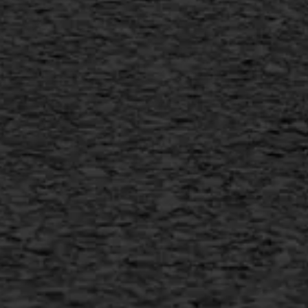
Flexigoot
Vertical seal
Vlakslijpen
Vorstschade
AWS ASFALTWERKEN
+31 493 842 840
info@asfaltwerken.nl
MEER INFORMATIE
Inschrijven nieuwsbrief
Duurzaam ondernemen