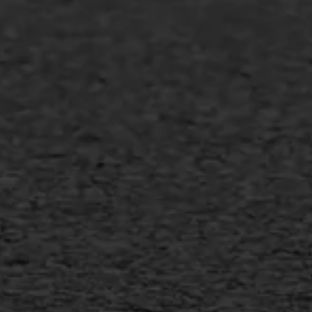
Asfalt repareren
Asfalt onderhoud
Slijtlaag
Bitumineuze voegvulling
Transport
Gietasfalt reparatie
Verwijderen markering
Scheurreparatie
SAMI