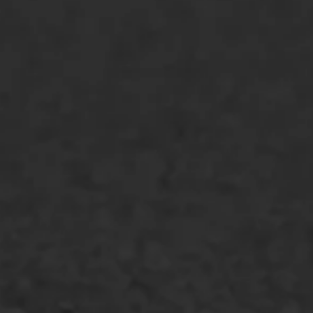
ONZE OPLOSSINGEN
Asfaltonderhoud
Asfaltreparatie
Bitumenverwerking
Oppervlaktebehandeling
Spoedreparatie
Markering verlagen
WIJ WERKEN VOOR
GWW aannemers
Overheid
Industrie & MKB
Agrarische bedrijven