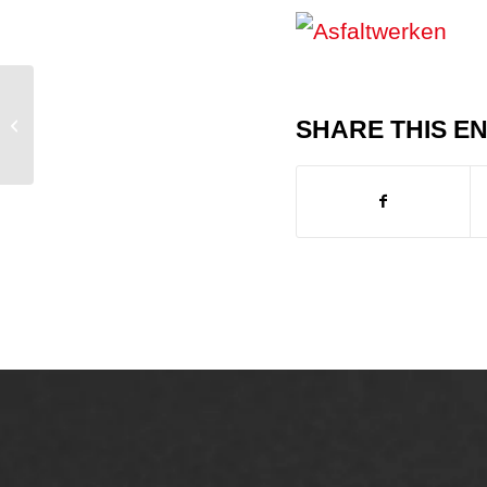
AWS Asfaltwerken werkt door in vorst
SHARE THIS E
periode.