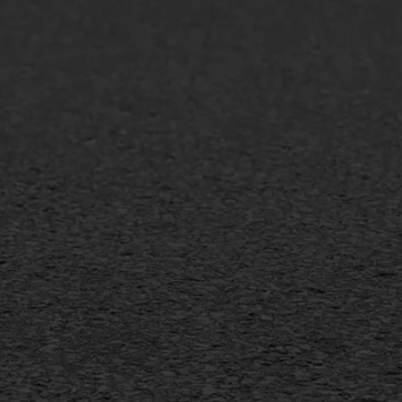
lt repareren
Scheurreparatie
lt onderhoud
SAMI
laag
Flexigoot
mineuze voegvulling
Vertical seal
sport
Vlakslijpen
sfalt reparatie
Vorstschade
ijderen markering