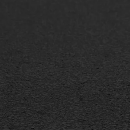
ONZE OPLOSSINGEN
Asfaltonderhoud
Asfa
Asfaltreparatie
Asfa
Bitumenverwerking
Slijt
Oppervlaktebehandeling
Bitu
Spoedreparatie
Tran
Markering verlagen
Gieta
Verw
WIJ WERKEN VOOR
GWW aannemers
Overheid
Industrie & MKB