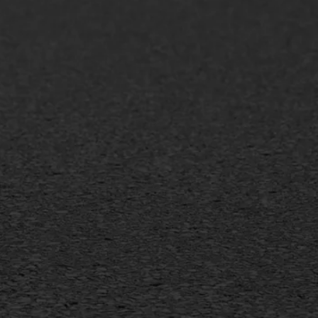
AWS ASFALTWERKEN
+31 493 842 840
info@asfaltwerken.nl
MEER INFORMATIE
Inschrijven nieuwsbrief
Duurzaam ondernemen