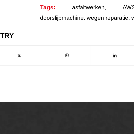
Tags:
asfaltwerken
,
AW
doorslijpmachine
,
wegen reparatie
,
NTRY