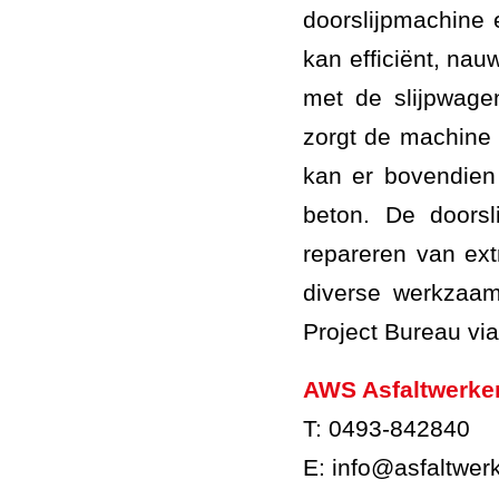
doorslijpmachine 
kan efficiënt, nau
met de slijpwage
zorgt de machine 
kan er bovendien
beton. De doorsl
repareren van ex
diverse werkzaa
Project Bureau via
AWS Asfaltwerke
T: 0493-842840
E: info@asfaltwer