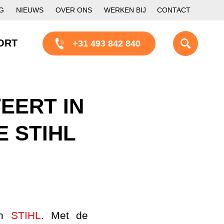
G
NIEUWS
OVER ONS
WERKEN BIJ
CONTACT
ORT
+31 493 842 840
EERT IN
 STIHL
an
STIHL
. Met de