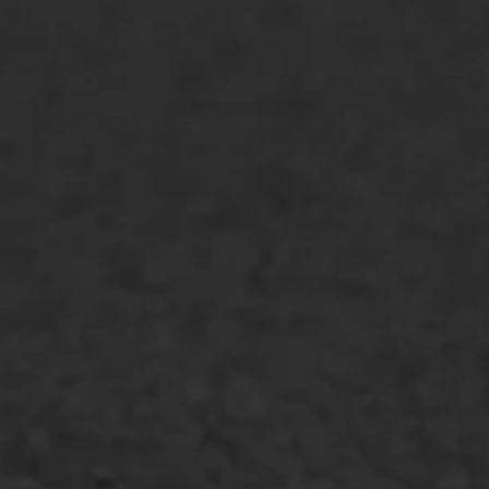
Asfaltonderhoud
Asfaltreparatie
Bitumenverwerking
Oppervlaktebehandeling
Spoedreparatie
Markering verlagen
WIJ WERKEN VOOR
GWW aannemers
Overheid
Industrie & MKB
Agrarische bedrijven