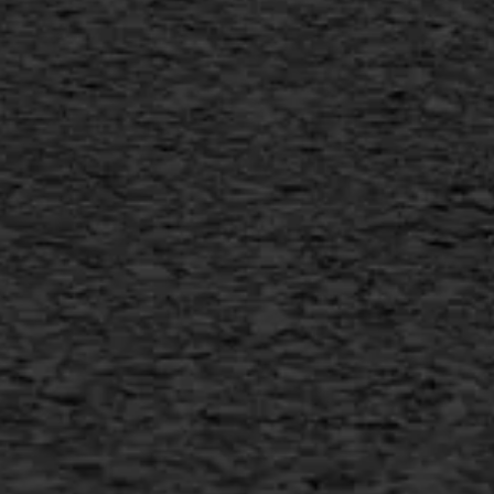
Flexigoot
Vertical seal
Vlakslijpen
Vorstschade
AWS ASFALTWERKEN
+31 493 842 840
info@asfaltwerken.nl
MEER INFORMATIE
Inschrijven nieuwsbrief
Duurzaam ondernemen