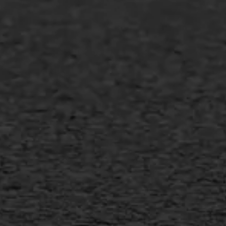
Asfalt repareren
Asfalt onderhoud
Slijtlaag
Bitumineuze voegvulling
Transport
Gietasfalt reparatie
Verwijderen markering
Scheurreparatie
SAMI