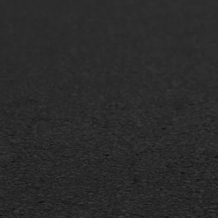
ONZE OPLOSSINGEN
Asfaltonderhoud
Asfa
Asfaltreparatie
Asfa
Bitumenverwerking
Slijt
Oppervlaktebehandeling
Bitu
Spoedreparatie
Tran
Markering verlagen
Gieta
Verw
WIJ WERKEN VOOR
GWW aannemers
Overheid