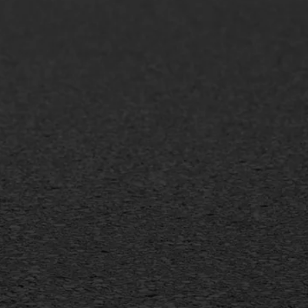
AWS ASFALTWERKEN
+31 493 842 840
info@asfaltwerken.nl
MEER INFORMATIE
Inschrijven nieuwsbrief
Duurzaam ondernemen