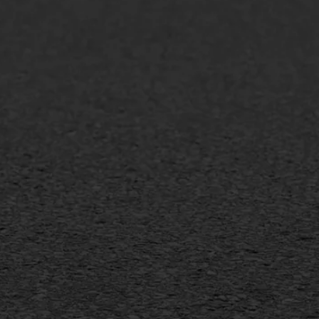
lt repareren
Scheurreparatie
lt onderhoud
SAMI
laag
Flexigoot
mineuze voegvulling
Vertical seal
sport
Vlakslijpen
sfalt reparatie
Vorstschade
ijderen markering