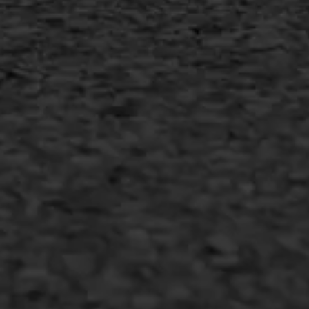
Copyright AWS Asfaltwerken
•
Algemene voorwaarden
•
Privacyverklaring
•
Website door
Bonsai media