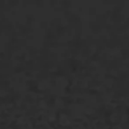
Markering verlagen
WIJ WERKEN VOOR
GWW aannemers
Overheid
Industrie & MKB
Agrarische bedrijven
Asfalt repareren
Asfalt onderhoud
Slijtlaag
Bitumineuze voegvulling