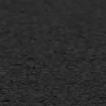
Transport
Gietasfalt reparatie
Verwijderen markering
Scheurreparatie
SAMI
Flexigoot
Vertical seal
Vlakslijpen
Vorstschade
AWS ASFALTWERKEN