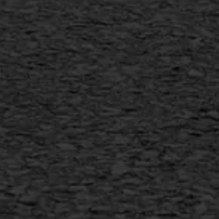
+31 493 842 840
info@asfaltwerken.nl
MEER INFORMATIE
Inschrijven nieuwsbrief
Duurzaam ondernemen