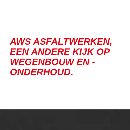
ONZE OPLOSSINGEN
Asfaltonderhoud
Asfaltreparatie
Bitumenverwerking
Oppervlaktebehandeling
Spoedreparatie