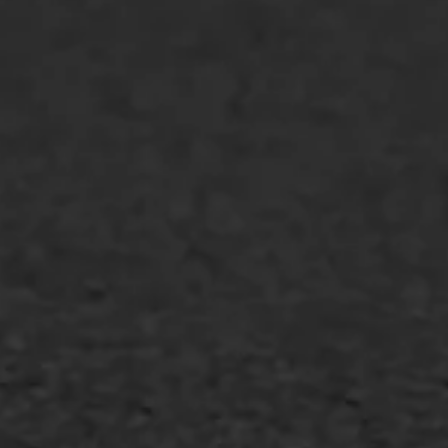
Spoedreparatie
Markering verlagen
WIJ WERKEN VOOR
GWW aannemers
Overheid
Industrie & MKB
Agrarische bedrijven
Asfalt repareren
Asfalt onderhoud