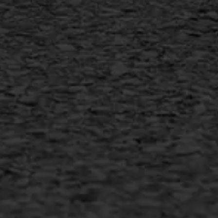
AWS ASFALTWERKEN
+31 493 842 840
info@asfaltwerken.nl
MEER INFORMATIE
Inschrijven nieuwsbrief
Duurzaam ondernemen