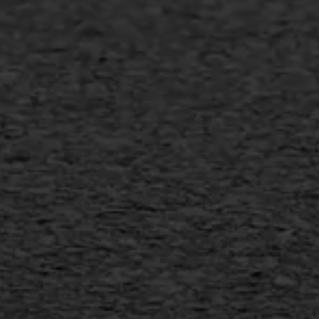
Slijtlaag
Bitumineuze voegvulling
Transport
Gietasfalt reparatie
Verwijderen markering
Scheurreparatie
SAMI
Flexigoot
Vertical seal
Vlakslijpen
Vorstschade