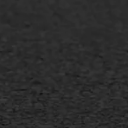
Overheid
Industrie & MKB
Agrarische bedrijven
Asfalt repareren
Asfalt onderhoud
Slijtlaag
Bitumineuze voegvulling
Transport
Gietasfalt reparatie
Verwijderen markering