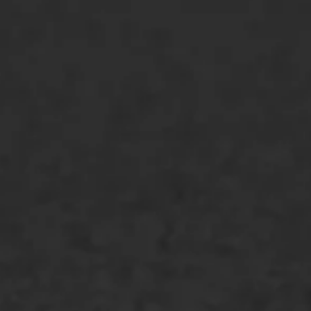
ONZE OPLOSSINGEN
Asfaltonderhoud
Asfaltreparatie
Bitumenverwerking
Oppervlaktebehandeling
Spoedreparatie
Markering verlagen
WIJ WERKEN VOOR
GWW aannemers