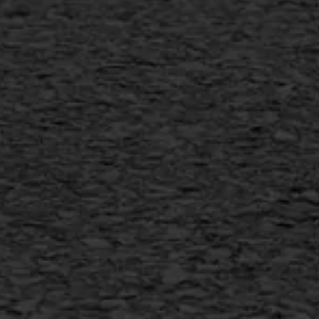
Scheurreparatie
SAMI
Flexigoot
Vertical seal
Vlakslijpen
Vorstschade
AWS ASFALTWERKEN
+31 493 842 840
info@asfaltwerken.nl
MEER INFORMATIE