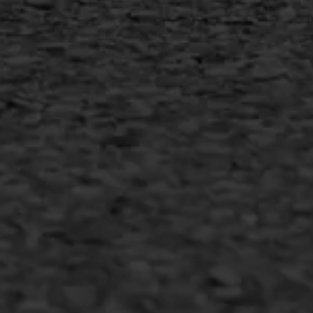
Inschrijven nieuwsbrief
Duurzaam ondernemen
Copyright AWS Asfaltwerken
•
Algemene voorwaarden
•
Privacyverklaring
•
Website door
Bonsai media