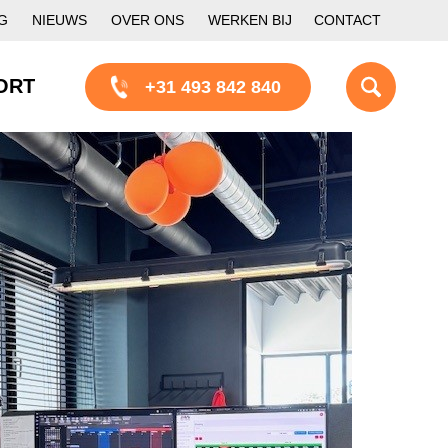
G
NIEUWS
OVER ONS
WERKEN BIJ
CONTACT
ORT
+31 493 842 840