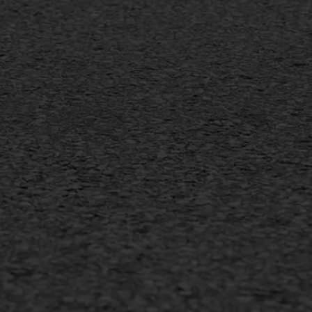
sfalt reparatie
Vorstschade
ijderen markering
arden
•
Privacyverklaring
•
Website door
Bonsai media