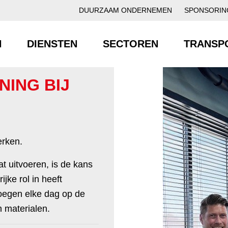
DUURZAAM ONDERNEMEN
SPONSORIN
N
DIENSTEN
SECTOREN
TRANSP
NING BIJ
erken.
at uitvoeren, is de kans
jke rol in heeft
loegen elke dag op de
n materialen.