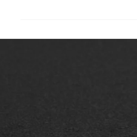
ONZE OPLOSSINGEN
Asfaltonderhoud
Asfa
Asfaltreparatie
Asfa
Bitumenverwerking
Slijt
Oppervlaktebehandeling
Bitu
Spoedreparatie
Tran