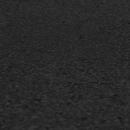
Markering verlagen
Gieta
Verw
WIJ WERKEN VOOR
GWW aannemers
Overheid
Industrie & MKB
Agrarische bedrijven
Copyright AWS Asfaltwerken
•
Algemene voorwa