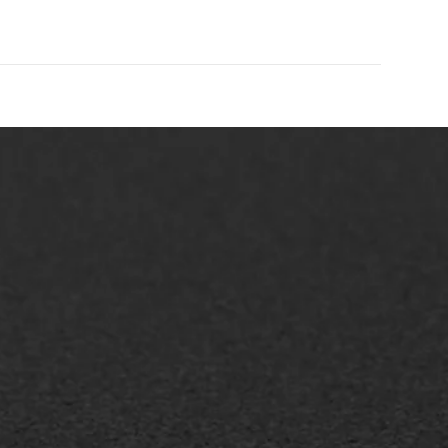
AWS ASFALTWERKEN
+31 493 842 840
info@asfaltwerken.nl
MEER INFORMATIE