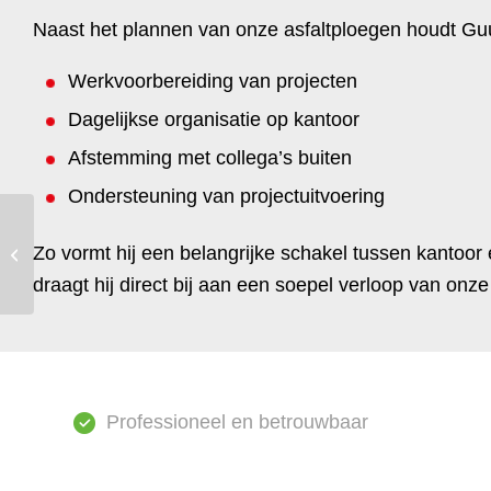
Naast het plannen van onze asfaltploegen houdt Guu
Werkvoorbereiding van projecten
Dagelijkse organisatie op kantoor
Afstemming met collega’s buiten
Ondersteuning van projectuitvoering
Verbeterde
toegankelijkheid en
Zo vormt hij een belangrijke schakel tussen kantoor
veiligheid op
draagt hij direct bij aan een soepel verloop van onze
parkeerterrein in Waalre
Professioneel en betrouwbaar