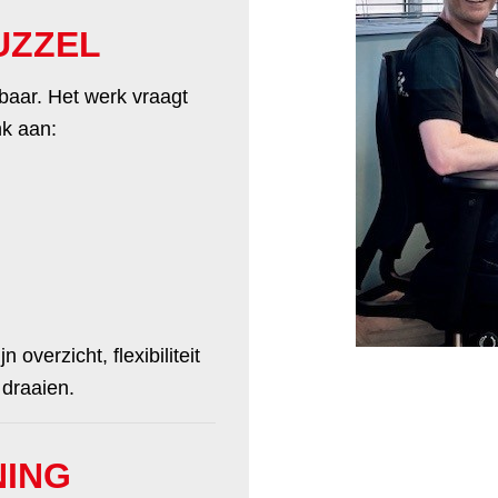
UZZEL
lbaar. Het werk vraagt
nk aan:
 overzicht, flexibiliteit
t draaien.
NING