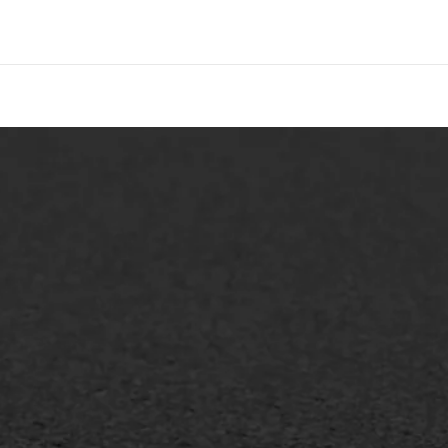
lt repareren
Scheurreparatie
lt onderhoud
SAMI
laag
Flexigoot
mineuze voegvulling
Vertical seal
sport
Vlakslijpen