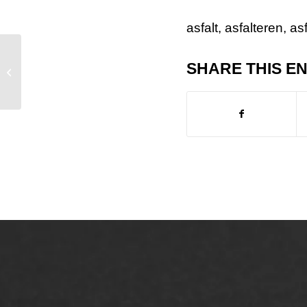
asfalt
,
asfalteren
,
as
SHARE THIS E
AWS Asfaltwerken dit weekend op
Agrarische Dagen Someren
ONZE OPLOSSINGEN