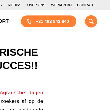
G
NIEUWS
OVER ONS
WERKEN BIJ
CONTACT
ORT
+31 493 842 840
RISCHE
CCES!!
Agrarische dagen
ezoekers af op de
was er voldoende