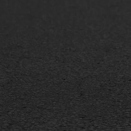
Asfaltonderhoud
Asfa
Asfaltreparatie
Asfa
Bitumenverwerking
Slijt
Oppervlaktebehandeling
Bitu
Spoedreparatie
Tran
Markering verlagen
Gieta
Verw
WIJ WERKEN VOOR
GWW aannemers
Overheid
Industrie & MKB
Agrarische bedrijven