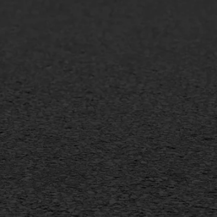
lt repareren
Scheurreparatie
lt onderhoud
SAMI
laag
Flexigoot
mineuze voegvulling
Vertical seal
sport
Vlakslijpen
sfalt reparatie
Vorstschade
ijderen markering