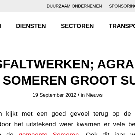
DUURZAAM ONDERNEMEN
SPONSORIN
N
DIENSTEN
SECTOREN
TRANSP
SFALTWERKEN; AGRA
 SOMEREN GROOT SU
/
19 September 2012
in
Nieuws
n kijkt met een goed gevoel terug op de
oor het uitstekend weer kwamen er vele b
in de
gemeente Someren
. Ook dit jaar 