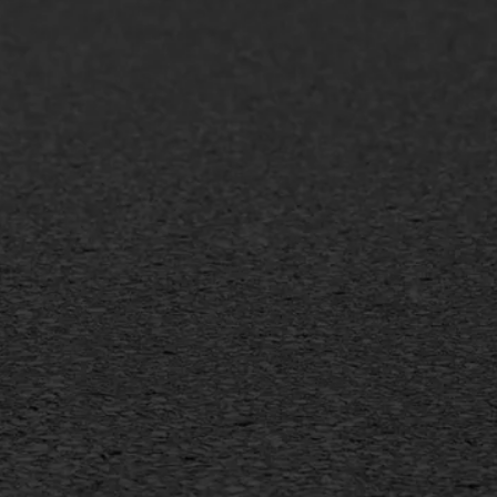
+31 493 842 840
info@asfaltwerken.nl
MEER INFORMATIE
Inschrijven nieuwsbrief
Duurzaam ondernemen