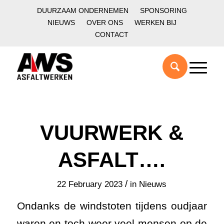
DUURZAAM ONDERNEMEN
SPONSORING
NIEUWS
OVER ONS
WERKEN BIJ
CONTACT
VUURWERK &
ASFALT….
/
22 February 2023
in
Nieuws
Ondanks de windstoten tijdens oudjaar
waren en toch weer veel mensen op de