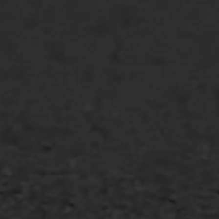
Oppervlaktebehandeling
Spoedreparatie
Markering verlagen
WIJ WERKEN VOOR
GWW aannemers
Overheid
Industrie & MKB
Agrarische bedrijven
Asfalt repareren
Asfalt onderhoud