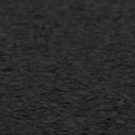
Slijtlaag
Bitumineuze voegvulling
Transport
Gietasfalt reparatie
Verwijderen markering
Scheurreparatie
SAMI
Flexigoot
Vertical seal
Vlakslijpen
Vorstschade