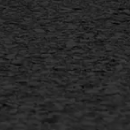
AWS ASFALTWERKEN
+31 493 842 840
info@asfaltwerken.nl
MEER INFORMATIE
Inschrijven nieuwsbrief
Duurzaam ondernemen