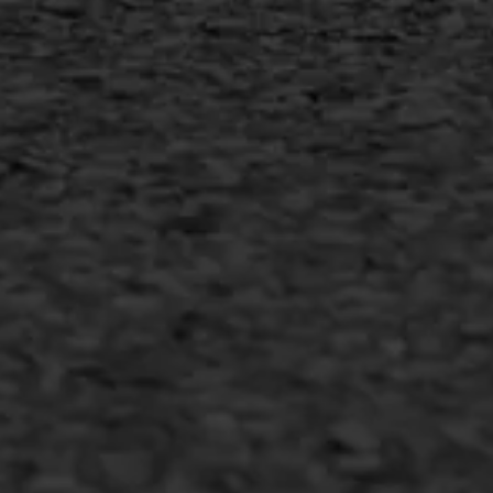
MEER INFORMATIE
Inschrijven nieuwsbrief
Duurzaam ondernemen
Copyright AWS Asfaltwerken
•
Algemene voorwaarden
•
Privacyverklaring
•
Website door
Bonsai media