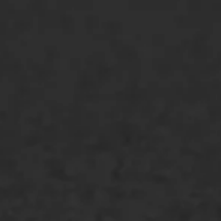
ONZE OPLOSSINGEN
Asfaltonderhoud
Asfaltreparatie
Bitumenverwerking
Oppervlaktebehandeling
Spoedreparatie
Markering verlagen
WIJ WERKEN VOOR
GWW aannemers