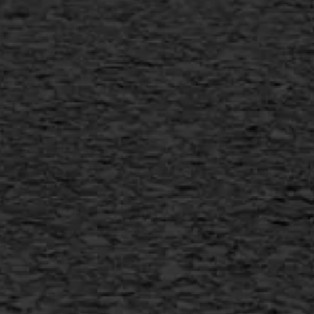
Scheurreparatie
SAMI
Flexigoot
Vertical seal
Vlakslijpen
Vorstschade
AWS ASFALTWERKEN
+31 493 842 840
info@asfaltwerken.nl