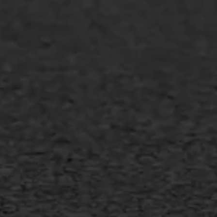
Overheid
Industrie & MKB
Agrarische bedrijven
Asfalt repareren
Asfalt onderhoud
Slijtlaag
Bitumineuze voegvulling
Transport
Gietasfalt reparatie
Verwijderen markering