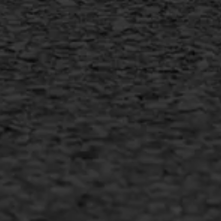
info@asfaltwerken.nl
MEER INFORMATIE
Inschrijven nieuwsbrief
Duurzaam ondernemen