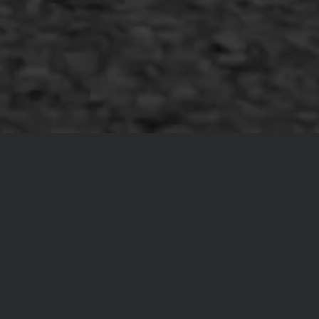
Copyright AWS Asfaltwerken
•
Algemene voorwaarden
•
Privacyverklaring
•
Website door
Bonsai media