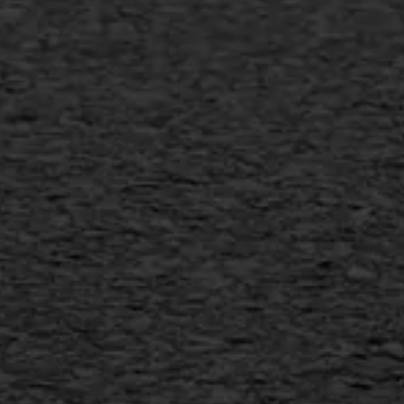
Gietasfalt reparatie
Verwijderen markering
Scheurreparatie
SAMI
Flexigoot
Vertical seal
Vlakslijpen
Vorstschade
AWS ASFALTWERKEN
+31 493 842 840