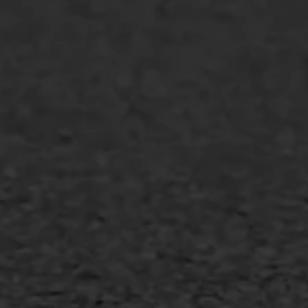
WIJ WERKEN VOOR
GWW aannemers
Overheid
Industrie & MKB
Agrarische bedrijven
Asfalt repareren
Asfalt onderhoud
Slijtlaag
Bitumineuze voegvulling
Transport