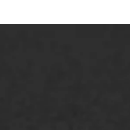
ONZE OPLOSSINGEN
Asfaltonderhoud
Asfaltreparatie
Bitumenverwerking
Oppervlaktebehandeling
Spoedreparatie
Markering verlagen