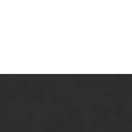
Asfaltonderhoud
Asfaltreparatie
Bitumenverwerking
Oppervlaktebehandeling
Spoedreparatie
Markering verlagen
WIJ WERKEN VOOR
GWW aannemers
Overheid
Industrie & MKB
Agrarische bedrijven