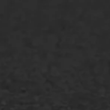
Asfalt repareren
Asfalt onderhoud
Slijtlaag
Bitumineuze voegvulling
Transport
Gietasfalt reparatie
Verwijderen markering
Scheurreparatie
SAMI