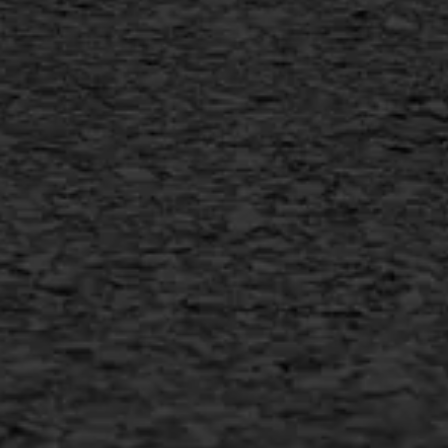
Copyright AWS Asfaltwerken
•
Algemene voorwaarden
•
Privacyverklaring
•
Website door
Bonsai media