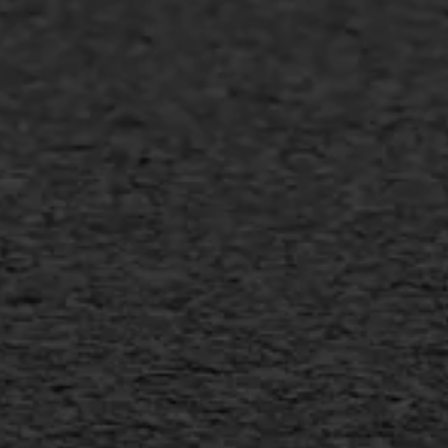
Flexigoot
Vertical seal
Vlakslijpen
Vorstschade
AWS ASFALTWERKEN
+31 493 842 840
info@asfaltwerken.nl
MEER INFORMATIE
Inschrijven nieuwsbrief
Duurzaam ondernemen