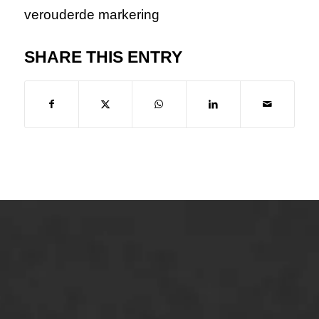
Asfaltreparatie
Bitumenverwerking
Oppervlaktebehandeling
Spoedreparatie
Markering verlagen
WIJ WERKEN VOOR
GWW aannemers
Overheid
Industrie & MKB
Agrarische bedrijven