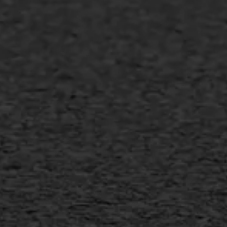
Vertical seal
Vlakslijpen
Vorstschade
AWS ASFALTWERKEN
+31 493 842 840
info@asfaltwerken.nl
MEER INFORMATIE
Inschrijven nieuwsbrief
Duurzaam ondernemen