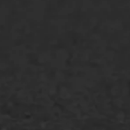
Asfalt repareren
Asfalt onderhoud
Slijtlaag
Bitumineuze voegvulling
Transport
Gietasfalt reparatie
Verwijderen markering
Scheurreparatie
SAMI
Flexigoot