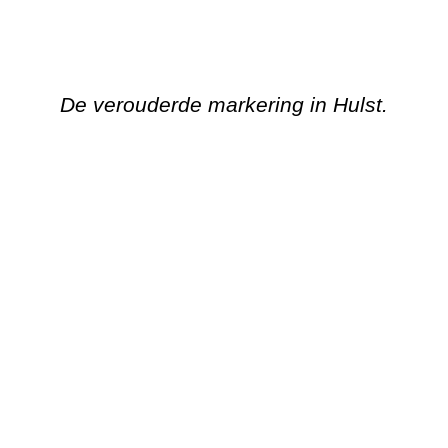
Het oppervlak na het gedeeltelijk
verwijderen van de thermoplast.
Het resultaat nadat de markering
opnieuw is aangebracht.