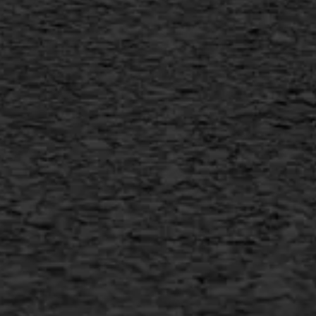
Copyright AWS Asfaltwerken
•
Algemene voorwaarden
•
Privacyverklaring
•
Website door
Bonsai media