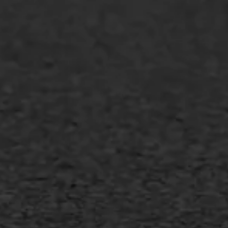
GWW aannemers
Overheid
Industrie & MKB
Agrarische bedrijven
Asfalt repareren
Asfalt onderhoud
Slijtlaag
Bitumineuze voegvulling
Transport
Gietasfalt reparatie
Verwijderen markering