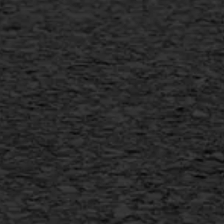
Scheurreparatie
SAMI
Flexigoot
Vertical seal
Vlakslijpen
Vorstschade
AWS ASFALTWERKEN
+31 493 842 840
info@asfaltwerken.nl