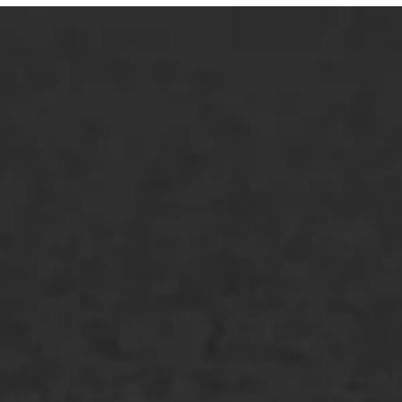
ONZE OPLOSSINGEN
Asfaltonderhoud
Asfaltreparatie
Bitumenverwerking
Oppervlaktebehandeling
Spoedreparatie
Markering verlagen
WIJ WERKEN VOOR