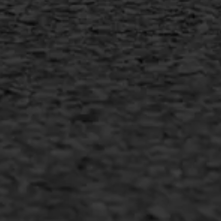
MEER INFORMATIE
Inschrijven nieuwsbrief
Duurzaam ondernemen
Copyright AWS Asfaltwerken
•
Algemene voorwaarden