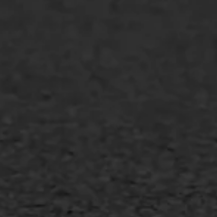
WIJ WERKEN VOOR
GWW aannemers
Overheid
Industrie & MKB
Agrarische bedrijven
Asfalt repareren
Asfalt onderhoud
Slijtlaag
Bitumineuze voegvulling
Transport