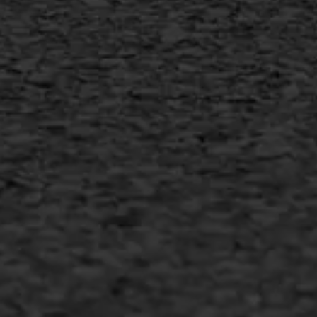
info@asfaltwerken.nl
MEER INFORMATIE
Inschrijven nieuwsbrief
Duurzaam ondernemen