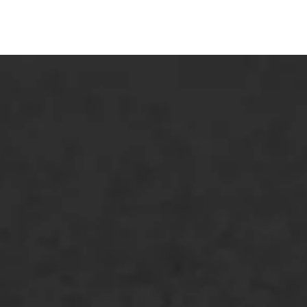
ONZE OPLOSSINGEN
Asfaltonderhoud
Asfaltreparatie
Bitumenverwerking
Oppervlaktebehandeling
Spoedreparatie
Markering verlagen