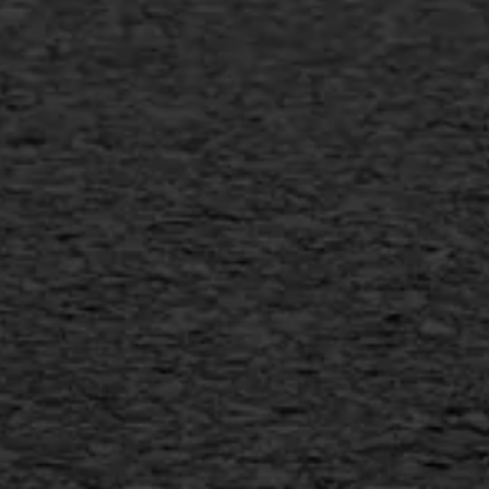
Gietasfalt reparatie
Verwijderen markering
Scheurreparatie
SAMI
Flexigoot
Vertical seal
Vlakslijpen
Vorstschade
AWS ASFALTWERKEN
+31 493 842 840