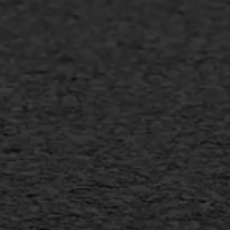
Asfalt repareren
Asfalt onderhoud
Slijtlaag
Bitumineuze voegvulling
Transport
Gietasfalt reparatie
Verwijderen markering
Scheurreparatie
SAMI
Flexigoot
Vertical seal