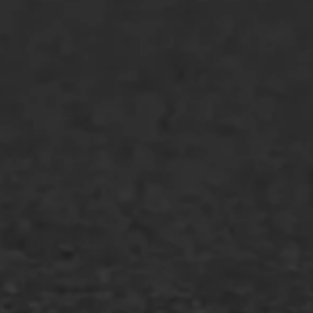
Bitumenverwerking
Oppervlaktebehandeling
Spoedreparatie
Markering verlagen
WIJ WERKEN VOOR
GWW aannemers
Overheid
Industrie & MKB
Agrarische bedrijven