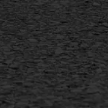
Vlakslijpen
Vorstschade
AWS ASFALTWERKEN
+31 493 842 840
info@asfaltwerken.nl
MEER INFORMATIE
Inschrijven nieuwsbrief
Duurzaam ondernemen