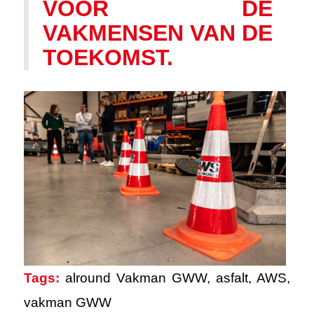
VOOR DE
VAKMENSEN VAN DE
TOEKOMST.
Tags:
alround Vakman GWW
,
asfalt
,
AWS
,
vakman GWW