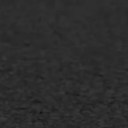
WIJ WERKEN VOOR
GWW aannemers
Overheid
Industrie & MKB
Agrarische bedrijven
Asfalt repareren
Asfalt onderhoud
Slijtlaag
Bitumineuze voegvulling
Transport
Gietasfalt reparatie