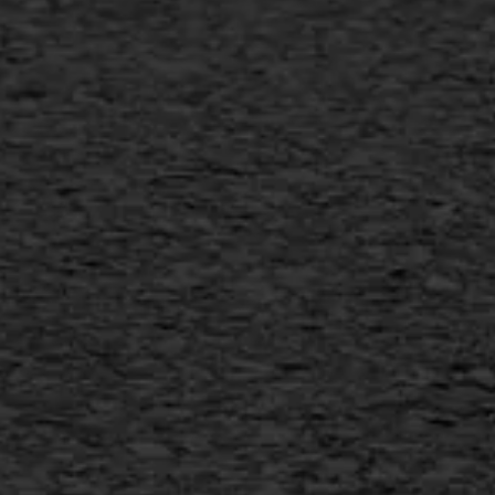
Verwijderen markering
Scheurreparatie
SAMI
Flexigoot
Vertical seal
Vlakslijpen
Vorstschade
AWS ASFALTWERKEN
+31 493 842 840
info@asfaltwerken.nl