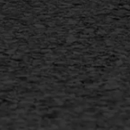
AWS ASFALTWERKEN
+31 493 842 840
info@asfaltwerken.nl
MEER INFORMATIE
Inschrijven nieuwsbrief
Duurzaam ondernemen