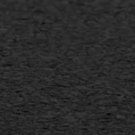
Slijtlaag
Bitumineuze voegvulling
Transport
Gietasfalt reparatie
Verwijderen markering
Scheurreparatie
SAMI
Flexigoot
Vertical seal
Vlakslijpen
Vorstschade