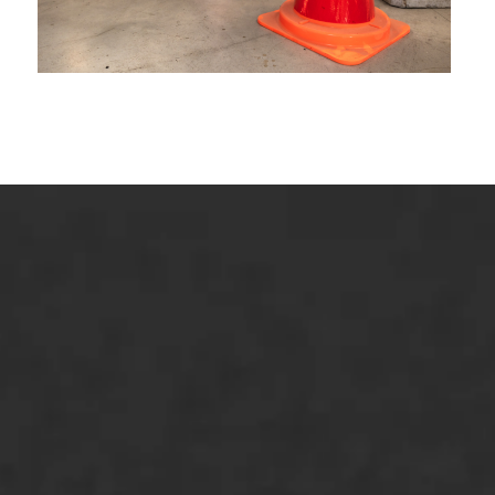
ONZE OPLOSSINGEN
Asfaltonderhoud
Asfaltreparatie
Bitumenverwerking
Oppervlaktebehandeling