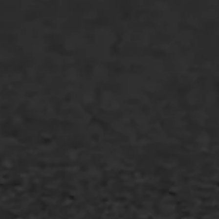
Spoedreparatie
Markering verlagen
WIJ WERKEN VOOR
GWW aannemers
Overheid
Industrie & MKB
Agrarische bedrijven
Asfalt repareren
Asfalt onderhoud