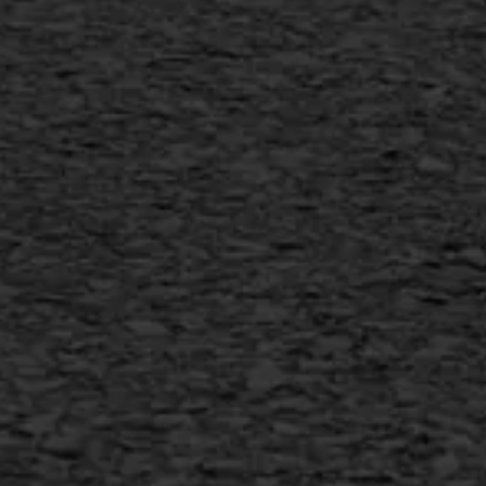
Scheurreparatie
SAMI
Flexigoot
Vertical seal
Vlakslijpen
Vorstschade
AWS ASFALTWERKEN
+31 493 842 840
info@asfaltwerken.nl
MEER INFORMATIE