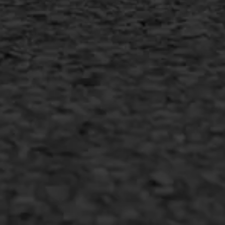
Inschrijven nieuwsbrief
Duurzaam ondernemen
Copyright AWS Asfaltwerken
•
Algemene voorwaarden
•
Privacyverklaring
•
Website door
Bonsai media