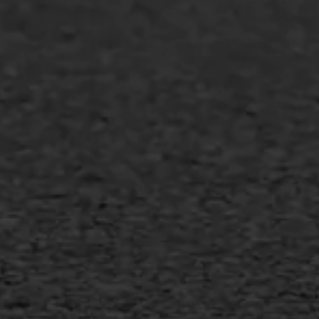
Industrie & MKB
Agrarische bedrijven
Asfalt repareren
Asfalt onderhoud
Slijtlaag
Bitumineuze voegvulling
Transport
Gietasfalt reparatie
Verwijderen markering