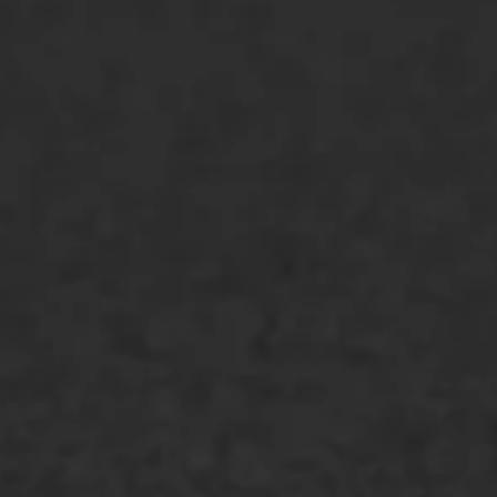
ONZE OPLOSSINGEN
Asfaltonderhoud
Asfaltreparatie
Bitumenverwerking
Oppervlaktebehandeling
Spoedreparatie
Markering verlagen
WIJ WERKEN VOOR
GWW aannemers
Overheid