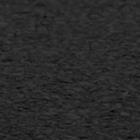
Bitumineuze voegvulling
Transport
Gietasfalt reparatie
Verwijderen markering
Scheurreparatie
SAMI
Flexigoot
Vertical seal
Vlakslijpen
Vorstschade