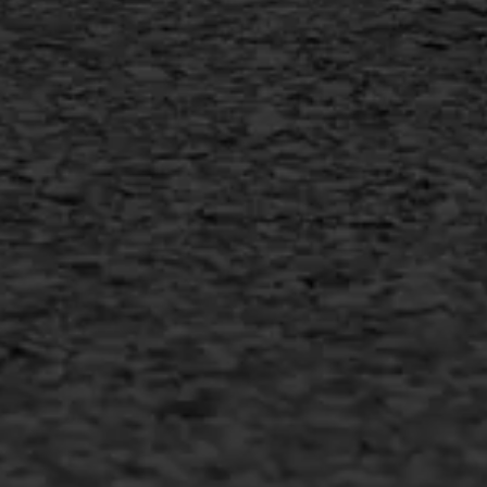
AWS ASFALTWERKEN
+31 493 842 840
info@asfaltwerken.nl
MEER INFORMATIE
Inschrijven nieuwsbrief
Duurzaam ondernemen