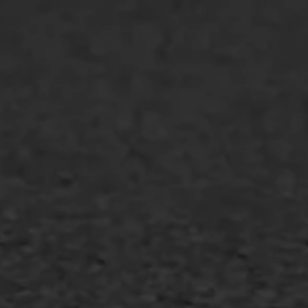
Markering verlagen
WIJ WERKEN VOOR
GWW aannemers
Overheid
Industrie & MKB
Agrarische bedrijven
Asfalt repareren
Asfalt onderhoud
Slijtlaag