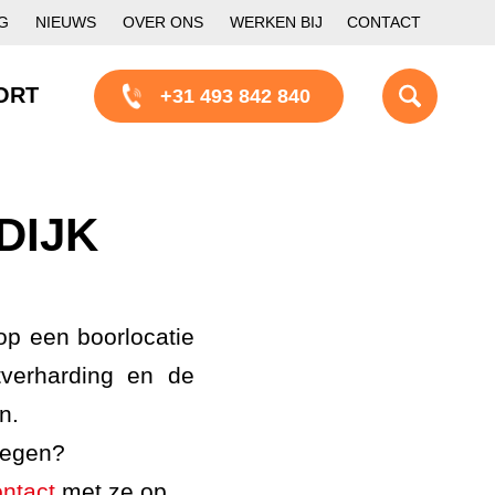
G
NIEUWS
OVER ONS
WERKEN BIJ
CONTACT
ORT
+31 493 842 840
DIJK
p een boorlocatie
tverharding en de
n.
oegen?
ntact
met ze op.