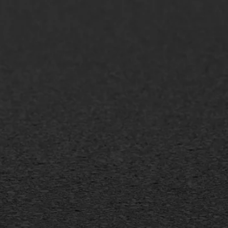
AWS ASFALTWERKEN
+31 493 842 840
info@asfaltwerken.nl
MEER INFORMATIE
Inschrijven nieuwsbrief
Duurzaam ondernemen