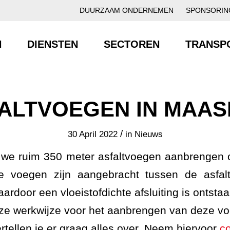
DUURZAAM ONDERNEMEN
SPONSORIN
N
DIENSTEN
SECTOREN
TRANSP
ALTVOEGEN IN MAAS
/
30 April 2022
in
Nieuws
we ruim 350 meter asfaltvoegen aanbrengen o
e voegen zijn aangebracht tussen de asfal
rdoor een vloeistofdichte afsluiting is ontstaa
ze werkwijze voor het aanbrengen van deze v
tellen je er graag alles over. Neem hiervoor
co