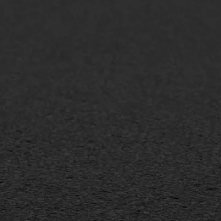
lt repareren
Scheurreparatie
lt onderhoud
SAMI
laag
Flexigoot
mineuze voegvulling
Vertical seal
sport
Vlakslijpen
sfalt reparatie
Vorstschade
ijderen markering