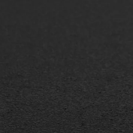
ONZE OPLOSSINGEN
Asfaltonderhoud
Asfa
Asfaltreparatie
Asfa
Bitumenverwerking
Slijt
Oppervlaktebehandeling
Bitu
Spoedreparatie
Tran
Markering verlagen
Gieta
Verw
WIJ WERKEN VOOR
GWW aannemers