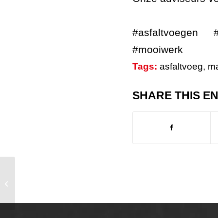
#asfaltvoegen 
#mooiwerk
Tags:
asfaltvoeg
,
ma
SHARE THIS E
Asfalt van
Staatsbosbeheer