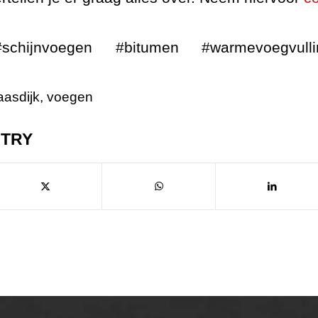
#schijnvoegen #bitumen #warmevoegvulli
asdijk
,
voegen
NTRY