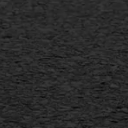
Gietasfalt reparatie
Verwijderen markering
Scheurreparatie
SAMI
Flexigoot
Vertical seal
Vlakslijpen
Vorstschade
AWS ASFALTWERKEN
+31 493 842 840