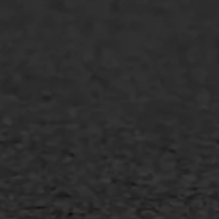
WIJ WERKEN VOOR
GWW aannemers
Overheid
Industrie & MKB
Agrarische bedrijven
Asfalt repareren
Asfalt onderhoud
Slijtlaag
Bitumineuze voegvulling
Transport