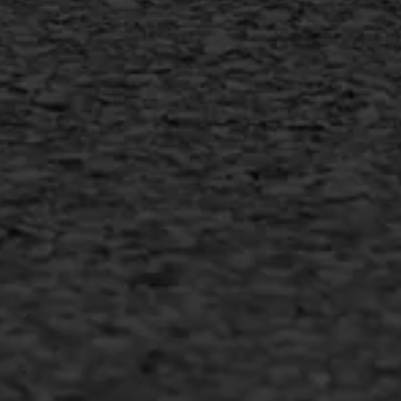
info@asfaltwerken.nl
MEER INFORMATIE
Inschrijven nieuwsbrief
Duurzaam ondernemen