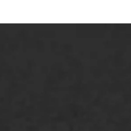
ONZE OPLOSSINGEN
Asfaltonderhoud
Asfaltreparatie
Bitumenverwerking
Oppervlaktebehandeling
Spoedreparatie
Markering verlagen