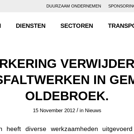
DUURZAAM ONDERNEMEN
SPONSORIN
N
DIENSTEN
SECTOREN
TRANSP
KERING VERWIJDE
SFALTWERKEN IN GE
OLDEBROEK.
/
15 November 2012
in
Nieuws
n heeft diverse werkzaamheden uitgevoer