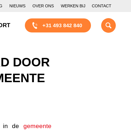
G
NIEUWS
OVER ONS
WERKEN BIJ
CONTACT
ORT
+31 493 842 840
RD DOOR
MEENTE
d in de
gemeente