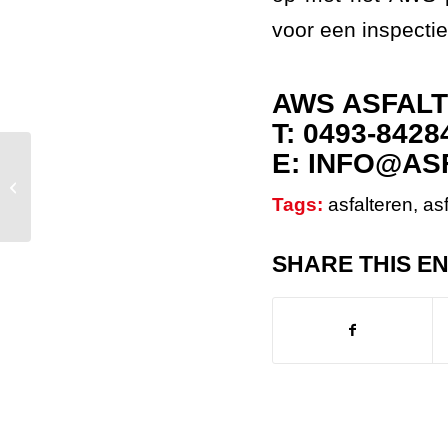
voor een inspectie
AWS ASFAL
T: 0493-8428
E: INFO@A
Diverse reparaties met koudasfalt
door AWS Asfaltwerken in gemeente
Tags:
asfalteren
,
as
Gilze en...
SHARE THIS E