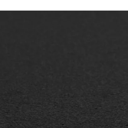
ONZE OPLOSSINGEN
Asfaltonderhoud
Asfa
Asfaltreparatie
Asfa
Bitumenverwerking
Slijt
Oppervlaktebehandeling
Bitu
Spoedreparatie
Tran
Markering verlagen
Gieta
Verw