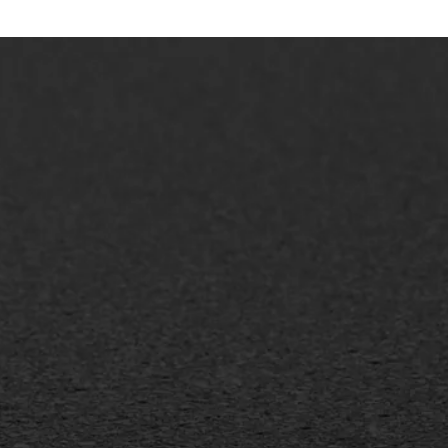
AWS ASFALTWERKEN
+31 493 842 840
info@asfaltwerken.nl
MEER INFORMATIE
Inschrijven nieuwsbrief
Duurzaam ondernemen