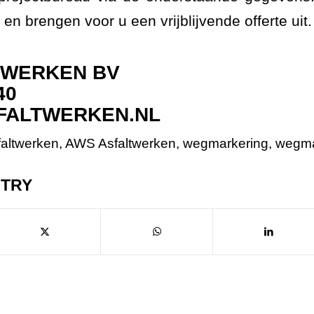
 en brengen voor u een vrijblijvende offerte uit.
TWERKEN BV
40
SFALTWERKEN.NL
faltwerken
,
AWS Asfaltwerken
,
wegmarkering
,
wegma
NTRY