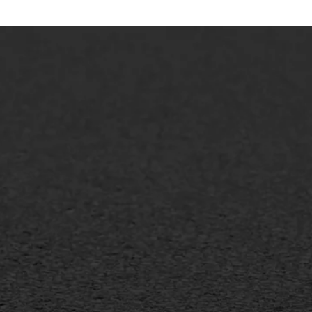
lt repareren
Scheurreparatie
lt onderhoud
SAMI
laag
Flexigoot
mineuze voegvulling
Vertical seal
sport
Vlakslijpen
sfalt reparatie
Vorstschade
ijderen markering