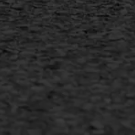
MEER INFORMATIE
Inschrijven nieuwsbrief
Duurzaam ondernemen
Copyright AWS Asfaltwerken
•
Algemene voorwaarden