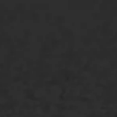
ONZE OPLOSSINGEN
Asfaltonderhoud
Asfaltreparatie
Bitumenverwerking
Oppervlaktebehandeling
Spoedreparatie
Markering verlagen
WIJ WERKEN VOOR