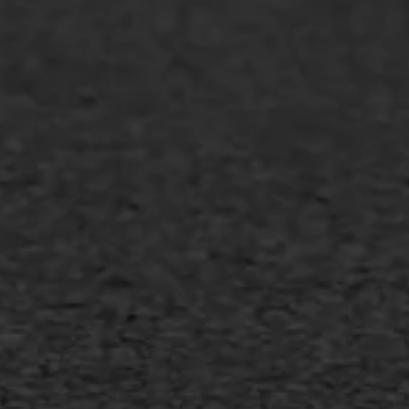
GWW aannemers
Overheid
Industrie & MKB
Agrarische bedrijven
Asfalt repareren
Asfalt onderhoud
Slijtlaag
Bitumineuze voegvulling
Transport
Gietasfalt reparatie
Verwijderen markering