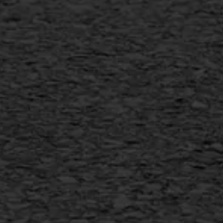
Scheurreparatie
SAMI
Flexigoot
Vertical seal
Vlakslijpen
Vorstschade
AWS ASFALTWERKEN
+31 493 842 840
info@asfaltwerken.nl