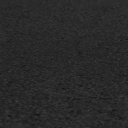
Oppervlaktebehandeling
Bitu
Spoedreparatie
Tran
Markering verlagen
Gieta
Verw
WIJ WERKEN VOOR
GWW aannemers
Overheid
Industrie & MKB
Agrarische bedrijven