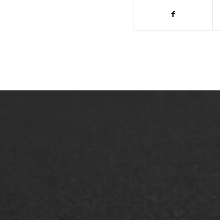
ONZE OPLOSSINGEN
Asfaltonderhoud
Asfa
Asfaltreparatie
Asfa
Bitumenverwerking
Slijt