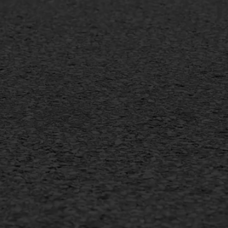
mineuze voegvulling
Vertical seal
sport
Vlakslijpen
sfalt reparatie
Vorstschade
ijderen markering