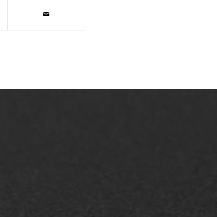
AWS ASFALTWERKEN
+31 493 842 840
info@asfaltwerken.nl