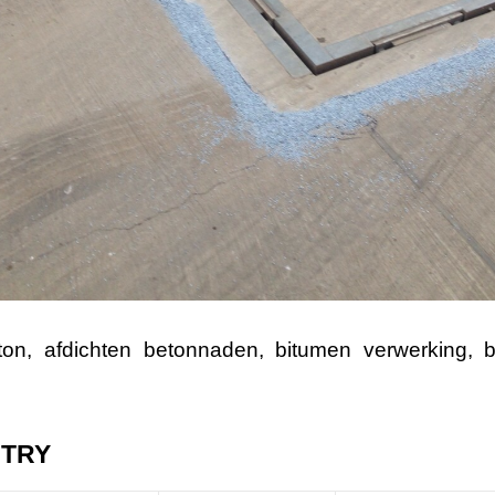
ton
,
afdichten betonnaden
,
bitumen verwerking
,
NTRY