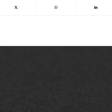
lt repareren
Scheurreparatie
lt onderhoud
SAMI
laag
Flexigoot