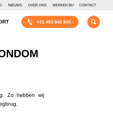
G
NIEUWS
OVER ONS
WERKEN BIJ
CONTACT
ORT
+31 493 842 840
RONDOM
ng. Zo hebben wij
egbrug.