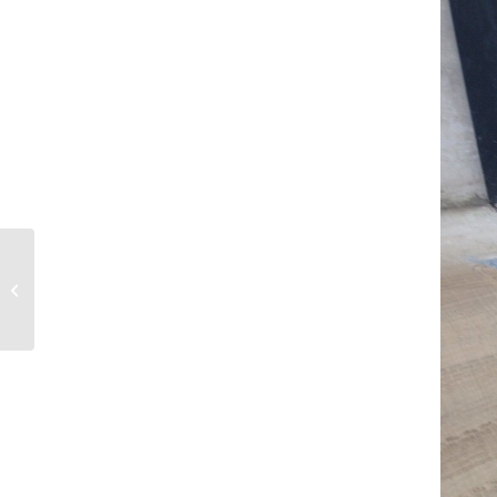
Nieuwe machinetranporter en
compressor voor AWS Asfaltwerken
B.V.