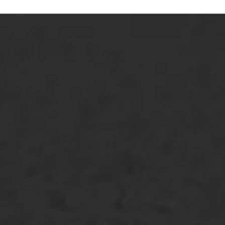
ONZE OPLOSSINGEN
Asfaltonderhoud
Asfaltreparatie
Bitumenverwerking
Oppervlaktebehandeling
Spoedreparatie
Markering verlagen