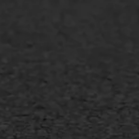
WIJ WERKEN VOOR
GWW aannemers
Overheid
Industrie & MKB
Agrarische bedrijven
Asfalt repareren
Asfalt onderhoud
Slijtlaag
Bitumineuze voegvulling
Transport
Gietasfalt reparatie