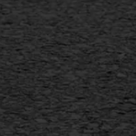
Verwijderen markering
Scheurreparatie
SAMI
Flexigoot
Vertical seal
Vlakslijpen
Vorstschade
AWS ASFALTWERKEN
+31 493 842 840
info@asfaltwerken.nl