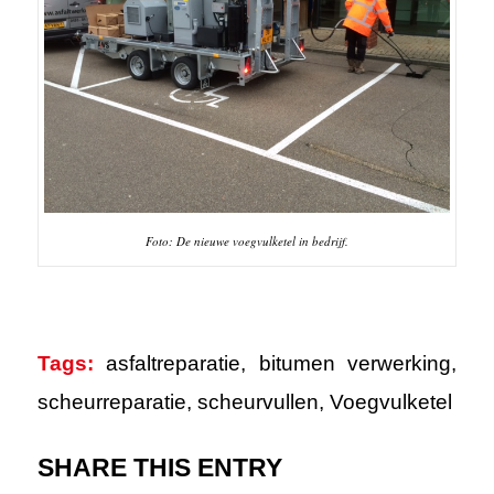
Foto: De nieuwe voegvulketel in bedrijf.
Tags:
asfaltreparatie
,
bitumen verwerking
,
scheurreparatie
,
scheurvullen
,
Voegvulketel
SHARE THIS ENTRY