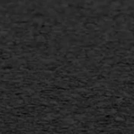
Slijtlaag
Bitumineuze voegvulling
Transport
Gietasfalt reparatie
Verwijderen markering
Scheurreparatie
SAMI
Flexigoot
Vertical seal
Vlakslijpen
Vorstschade