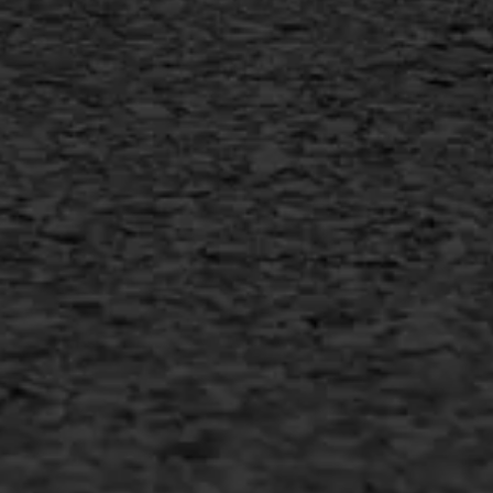
AWS ASFALTWERKEN
+31 493 842 840
info@asfaltwerken.nl
MEER INFORMATIE
Inschrijven nieuwsbrief
Duurzaam ondernemen