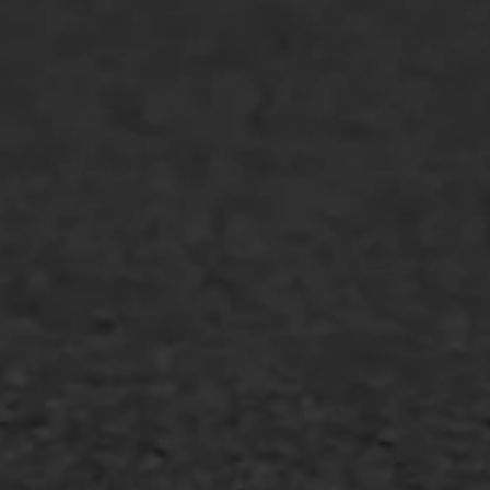
Spoedreparatie
Markering verlagen
WIJ WERKEN VOOR
GWW aannemers
Overheid
Industrie & MKB
Agrarische bedrijven
Asfalt repareren
Asfalt onderhoud