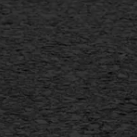
Verwijderen markering
Scheurreparatie
SAMI
Flexigoot
Vertical seal
Vlakslijpen
Vorstschade
AWS ASFALTWERKEN
+31 493 842 840
info@asfaltwerken.nl