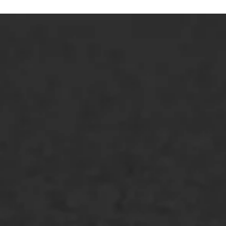
ONZE OPLOSSINGEN
Asfaltonderhoud
Asfaltreparatie
Bitumenverwerking
Oppervlaktebehandeling
Spoedreparatie
Markering verlagen