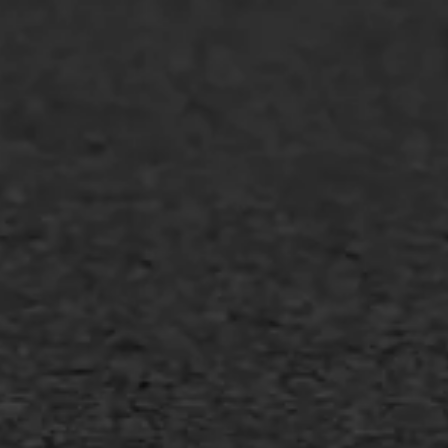
WIJ WERKEN VOOR
GWW aannemers
Overheid
Industrie & MKB
Agrarische bedrijven
Asfalt repareren
Asfalt onderhoud
Slijtlaag
Bitumineuze voegvulling
Transport
Gietasfalt reparatie