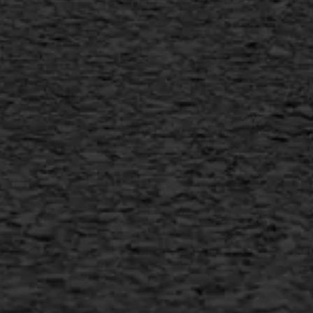
Flexigoot
Vertical seal
Vlakslijpen
Vorstschade
AWS ASFALTWERKEN
+31 493 842 840
info@asfaltwerken.nl
MEER INFORMATIE
Inschrijven nieuwsbrief
Duurzaam ondernemen