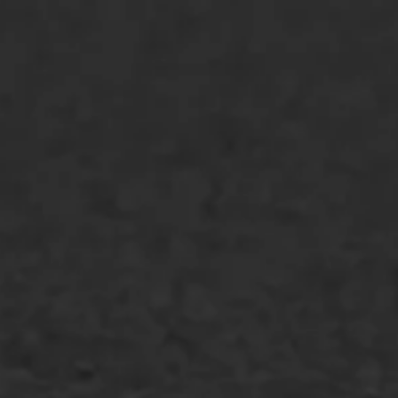
Asfaltonderhoud
Asfaltreparatie
Bitumenverwerking
Oppervlaktebehandeling
Spoedreparatie
Markering verlagen
WIJ WERKEN VOOR
GWW aannemers
Overheid
Industrie & MKB
Agrarische bedrijven