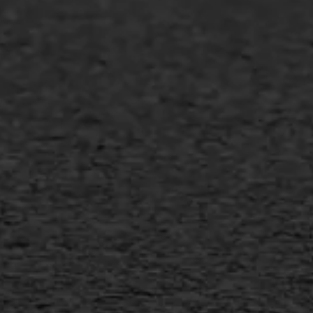
Asfalt repareren
Asfalt onderhoud
Slijtlaag
Bitumineuze voegvulling
Transport
Gietasfalt reparatie
Verwijderen markering
Scheurreparatie
SAMI