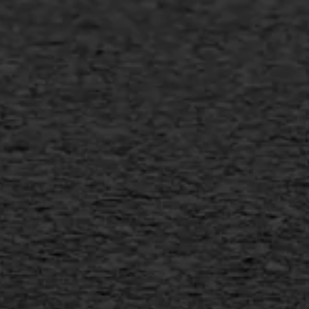
Slijtlaag
Bitumineuze voegvulling
Transport
Gietasfalt reparatie
Verwijderen markering
Scheurreparatie
SAMI
Flexigoot
Vertical seal
Vlakslijpen
Vorstschade