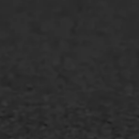
Spoedreparatie
Markering verlagen
WIJ WERKEN VOOR
GWW aannemers
Overheid
Industrie & MKB
Agrarische bedrijven
Asfalt repareren
Asfalt onderhoud