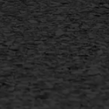
AWS ASFALTWERKEN
+31 493 842 840
info@asfaltwerken.nl
MEER INFORMATIE
Inschrijven nieuwsbrief
Duurzaam ondernemen