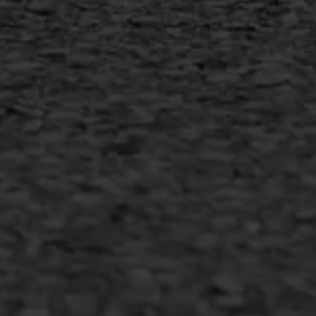
MEER INFORMATIE
Inschrijven nieuwsbrief
Duurzaam ondernemen
Copyright AWS Asfaltwerken
•
Algemene voorwaarden