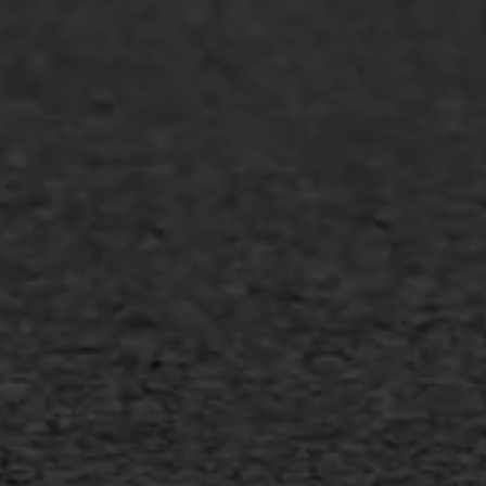
Overheid
Industrie & MKB
Agrarische bedrijven
Asfalt repareren
Asfalt onderhoud
Slijtlaag
Bitumineuze voegvulling
Transport
Gietasfalt reparatie
Verwijderen markering