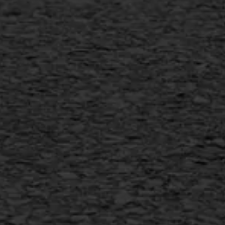
Scheurreparatie
SAMI
Flexigoot
Vertical seal
Vlakslijpen
Vorstschade
AWS ASFALTWERKEN
+31 493 842 840
info@asfaltwerken.nl