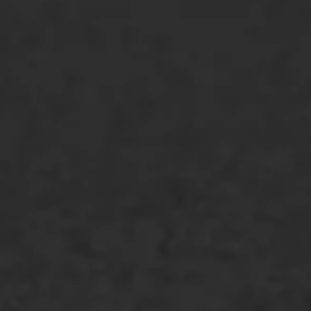
ONZE OPLOSSINGEN
Asfaltonderhoud
Asfaltreparatie
Bitumenverwerking
Oppervlaktebehandeling
Spoedreparatie
Markering verlagen
WIJ WERKEN VOOR
GWW aannemers