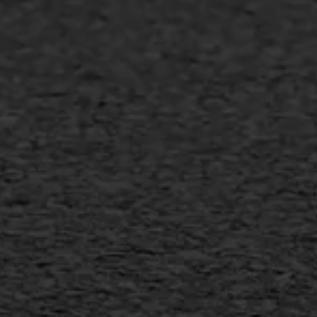
Asfalt repareren
Asfalt onderhoud
Slijtlaag
Bitumineuze voegvulling
Transport
Gietasfalt reparatie
Verwijderen markering
Scheurreparatie
SAMI
Flexigoot
Vertical seal