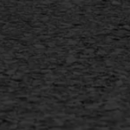
Vlakslijpen
Vorstschade
AWS ASFALTWERKEN
+31 493 842 840
info@asfaltwerken.nl
MEER INFORMATIE
Inschrijven nieuwsbrief
Duurzaam ondernemen