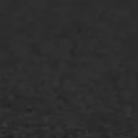
Bitumenverwerking
Oppervlaktebehandeling
Spoedreparatie
Markering verlagen
WIJ WERKEN VOOR
GWW aannemers
Overheid
Industrie & MKB
Agrarische bedrijven